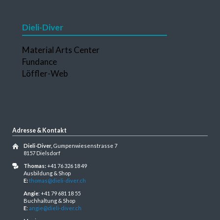
Dieli-Diver
Navigation
Material Arts Center
überspringen
Fundance
Löffler-Web
Adresse & Kontakt
Dieli-Diver,
Gumpenwiesenstrasse 7
8157 Dielsdorf
Thomas:
+41 76 326 18 49
Ausbildung & Shop
E:
thomas@dieli-diver.ch
Angie
: +41 79 681 18 55
Buchhaltung & Shop
E
:
angie@dieli-diver.ch