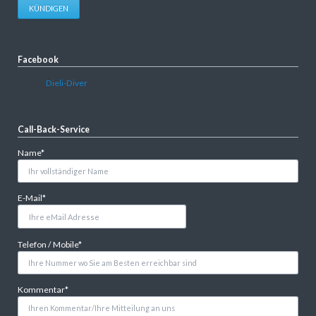
KÜNDIGEN
Facebook
Dieli-Diver
Call-Back-Service
Pflichtfeld
Name
*
Pflichtfeld
E-Mail
*
Pflichtfeld
Telefon / Mobile
*
Pflichtfeld
Kommentar
*