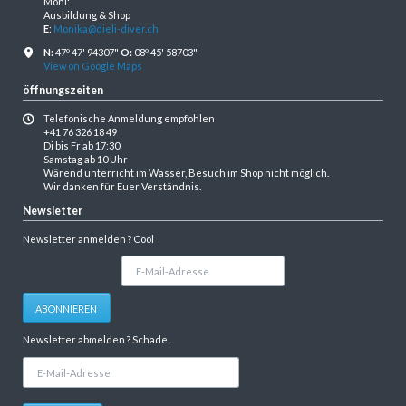
Moni:
Ausbildung & Shop
E
:
Monika@dieli-diver.ch
N:
47º 47' 94307"
O:
08º 45' 58703"
View on Google Maps
öffnungszeiten
Telefonische Anmeldung empfohlen
+41 76 326 18 49
Di bis Fr ab 17:30
Samstag ab 10 Uhr
Wärend unterricht im Wasser, Besuch im Shop nicht möglich.
Wir danken für Euer Verständnis.
Newsletter
Newsletter anmelden ? Cool
E-
Mail-
Adresse
ABONNIEREN
Newsletter abmelden ? Schade...
E-
Mail-
Adresse