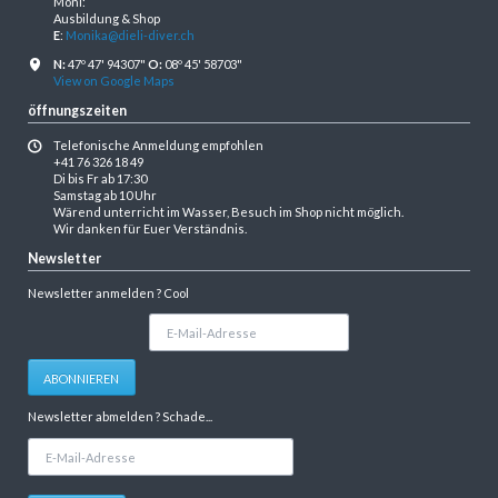
Moni:
Ausbildung & Shop
E
:
Monika@dieli-diver.ch
N:
47º 47' 94307"
O:
08º 45' 58703"
View on Google Maps
öffnungszeiten
Telefonische Anmeldung empfohlen
+41 76 326 18 49
Di bis Fr ab 17:30
Samstag ab 10 Uhr
Wärend unterricht im Wasser, Besuch im Shop nicht möglich.
Wir danken für Euer Verständnis.
Newsletter
Newsletter anmelden ? Cool
E-
Mail-
Adresse
ABONNIEREN
Newsletter abmelden ? Schade...
E-
Mail-
Adresse