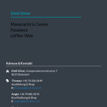
Dieli-Diver
Navigation
Material Arts Center
überspringen
Fundance
Löffler-Web
Adresse & Kontakt
Dieli-Diver,
Gumpenwiesenstrasse 7
8157 Dielsdorf
Thomas:
+41 76 326 18 49
Ausbildung & Shop
E:
thomas@dieli-diver.ch
Angie
: +41 79 681 18 55
Buchhaltung & Shop
E
:
angie@dieli-diver.ch