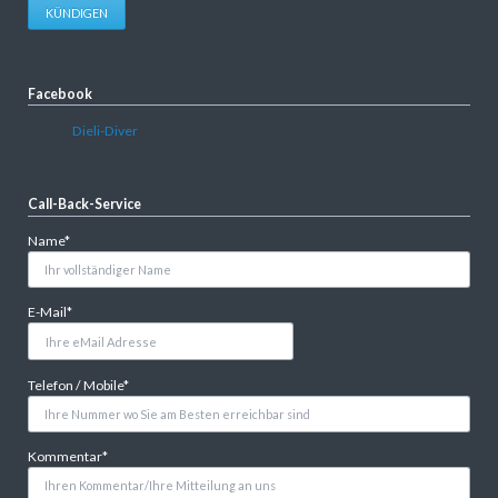
KÜNDIGEN
Facebook
Dieli-Diver
Call-Back-Service
Pflichtfeld
Name
*
Pflichtfeld
E-Mail
*
Pflichtfeld
Telefon / Mobile
*
Pflichtfeld
Kommentar
*