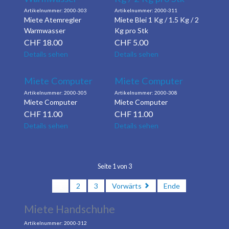
2000-303
2000-311
Miete Atemregler
Miete Blei 1 Kg / 1.5 Kg / 2
Warmwasser
Kg pro Stk
CHF
18.00
CHF
5.00
Details sehen
Details sehen
Miete Computer
Miete Computer
2000-305
2000-308
Miete Computer
Miete Computer
CHF
11.00
CHF
11.00
Details sehen
Details sehen
Seite 1 von 3
1
2
3
Vorwärts
Ende
Miete Handschuhe
2000-312