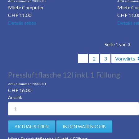
2000-305
Miete Computer
Miete Co
CHF
11.00
CHF
11.0
Details sehen
Details se
Seite 1 von 3
1
2
3
Vorwärts
Pressluftflasche 12l inkl. 1 Füllung
2000-301
CHF
16.00
Anzahl: