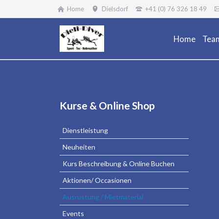
Home
Dielsdorf
+41 (0) 76 326 18 49
Home
Tea
Navigation
Kurse & Online Shop
überspringen
Dienstleistung
Neuheiten
Kurs Beschreibung & Online Buchen
Aktionen/ Occasionen
Ausrüstung / Mietmaterial
Events