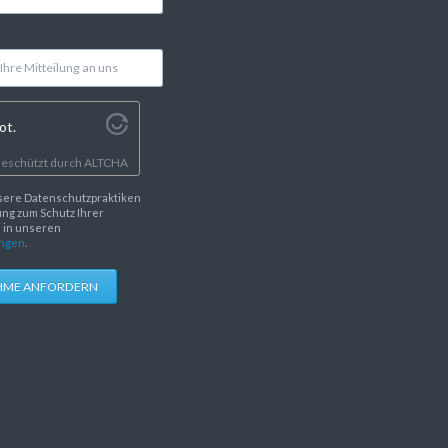
ot.
eschützt durch
ALTCHA
sere Datenschutzpraktiken
ng zum Schutz Ihrer
e in unseren
ngen
.
HME ANFORDERN