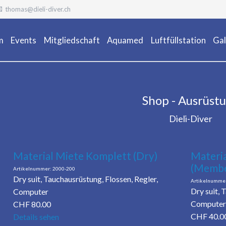
thomas@dieli-diver.ch
m
Events
Mitgliedschaft
Aquamed
Luftfüllstation
Gal
Ta
Shop - Ausrüst
Dieli-Diver
Material Miete Komplett (Dry)
Materia
(Membe
2000-200
Dry suit, Tauchausrüstung, Flossen, Regler,
Dry suit, 
Computer
Computer
CHF
80.00
CHF
40.0
Details sehen