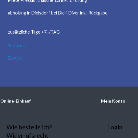
Miete Pressluftflasche 12l inkl. 1 Füllung
abholung in Dielsdorf bei Dieli-Diver inkl. Rückgabe
zusätzliche Tage +7.-/TAG
Zurück
Zurück
Online-Einkauf
Mein Konto
Navigation
Navigation
Wie bestelle ich?
Login
überspringen
überspring
Widerrufsrecht