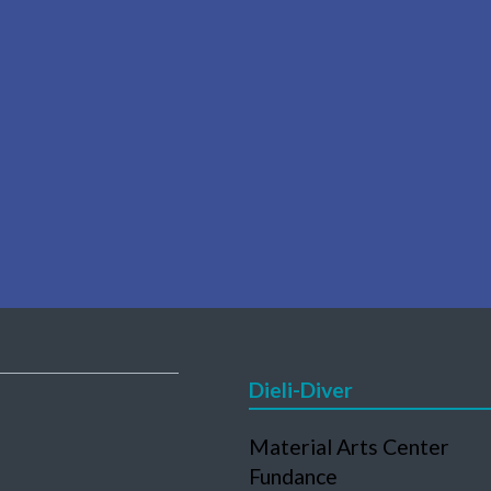
Dieli-Diver
Navigation
Material Arts Center
en
überspringen
Fundance