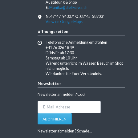
Ausbildung & Shop
E
:
Monika@dieli-diver.ch
N:
47º 47' 94307"
O:
08º 45' 58703"
View on Google Maps
öffnungszeiten
Telefonische Anmeldung empfohlen
+41 76 326 18 49
Di bis Fr ab 17:30
Samstag ab 10 Uhr
Wärend unterricht im Wasser, Besuch im Shop
nicht möglich.
Wir danken für Euer Verständnis.
Newsletter
Newsletter anmelden ? Cool
E-
Mail-
Adresse
ABONNIEREN
Newsletter abmelden ? Schade...