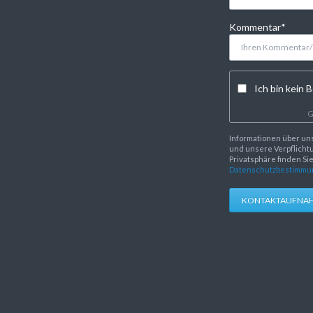
Pflichtfeld
Kommentar
*
Ich bin kein B
G
Informationen über un
und unsere Verpflichtu
Privatsphäre finden Si
Datenschutzbestimmu
KONTAKTAUFNA