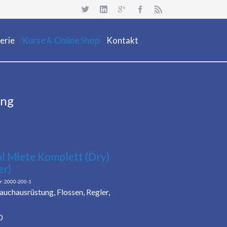
Navigation
überspringen
erie
Kurse & Online Shop
Kontakt
uchsafari 2018
Dienstleistung
Neuheiten
ung
Kurs Beschreibung & Online Buchen
Aktionen/ Occasionen
Ausrüstung / Mietmaterial
Events
l Miete Komplett (Dry)
r)
Restposten & OCC
2000-200-1
Tauchausrüstung, Flossen, Regler,
0