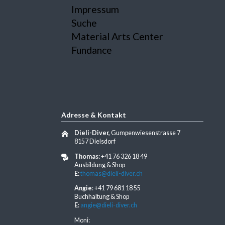
Impressum
Suche
Material Arts Center
Fundance
Adresse & Kontakt
Dieli-Diver,
Gumpenwiesenstrasse 7
8157 Dielsdorf
Thomas:
+41 76 326 18 49
Ausbildung & Shop
E:
thomas@dieli-diver.ch
Angie
: +41 79 681 18 55
Buchhaltung & Shop
E
:
angie@dieli-diver.ch
Moni: