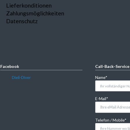
Lieferkonditionen
Zahlungsmöglichkeiten
Datenschutz
Facebook
Call-Back-Service
Pflichtfeld
Dieli-Diver
Name
*
Pflichtfeld
E-Mail
*
Pflichtfeld
Telefon / Mobile
*