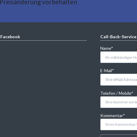
 Preisänderung vorbehalten
Facebook
Call-Back-Service
Pflichtfeld
Name
*
Pflichtfeld
E-Mail
*
Pflichtfeld
Telefon / Mobile
*
Pflichtfeld
Kommentar
*