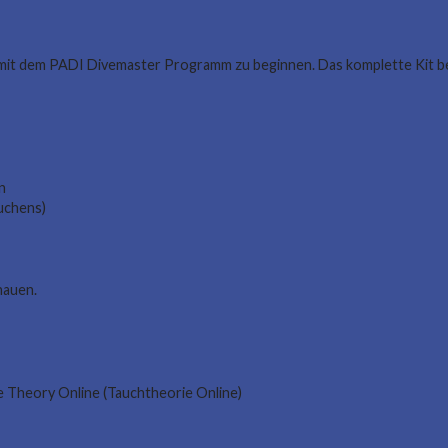
 mit dem PADI Divemaster Programm zu beginnen. Das komplette Kit be
n
uchens)
hauen.
 Theory Online (Tauchtheorie Online)