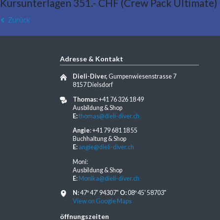
Kursunterlagen 351.- CHF (Crew Pack Ultimate)
Zurück
Adresse & Kontakt
Dieli-Diver,
Gumpenwiesenstrasse 7
8157 Dielsdorf
Thomas:
+41 76 326 18 49
Ausbildung & Shop
E:
thomas@dieli-diver.ch
Angie
: +41 79 681 18 55
Buchhaltung & Shop
E
:
angie@dieli-diver.ch
Moni:
Ausbildung & Shop
E
:
Monika@dieli-diver.ch
N:
47º 47' 94307"
O:
08º 45' 58703"
View on Google Maps
öffnungszeiten