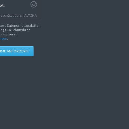
ot.
eschützt durch
ALTCHA
sere Datenschutzpraktiken
ng zum Schutz Ihrer
e in unseren
ngen
.
HME ANFORDERN