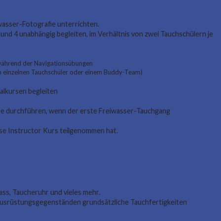
wasser-Fotografie unterrichten.
 4 unabhängig begleiten, im Verhältnis von zwei Tauchschülern je
 während der Navigationsübungen
nem einzelnen Tauchschüler oder einem Buddy-Team)
alkursen begleiten
nge durchführen, wenn der erste Freiwasser-Tauchgang
se Instructor Kurs teilgenommen hat.
s, Taucheruhr und vieles mehr.
 Ausrüstungsgegenständen grundsätzliche Tauchfertigkeiten