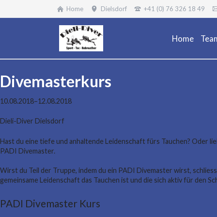
Home
Dielsdorf
+41 (0) 76 326 18 49
Home
Tea
Divemasterkurs
10.08.2018–12.08.2018
Dieli-Diver Dielsdorf
Hast du eine tiefe und anhaltende Leidenschaft fürs Tauchen? Oder liebs
PADI Divemaster.
Wirst du Teil der Truppe, indem du ein PADI Divemaster wirst, schlie
gemeinsame Leidenschaft das Tauchen ist und die sich aktiv für den S
PADI Divemaster Kurs