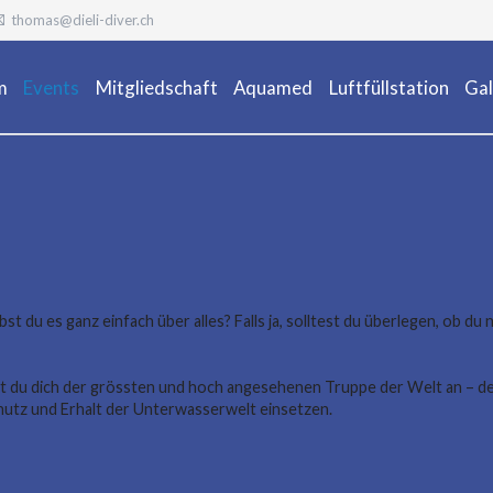
thomas@dieli-diver.ch
m
Events
Mitgliedschaft
Aquamed
Luftfüllstation
Gal
Ta
t du es ganz einfach über alles? Falls ja, solltest du überlegen, ob du
sst du dich der grössten und hoch angesehenen Truppe der Welt an – d
chutz und Erhalt der Unterwasserwelt einsetzen.