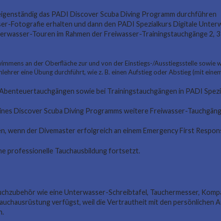
t, eigenständig das PADI Discover Scuba Diving Programm durchführen
sser-Fotografie erhalten und dann den PADI Spezialkurs Digitale Unter
wasser-Touren im Rahmen der Freiwasser-Trainingstauchgänge 2, 3 und
immens an der Oberfläche zur und von der Einstiegs-/Ausstiegsstelle sowie
lehrer eine Übung durchführt, wie z. B. einen Aufstieg oder Abstieg (mit ei
i Abenteuertauchgängen sowie bei Trainingstauchgängen in PADI Spezi
n eines Discover Scuba Diving Programms weitere Freiwasser-Tauchgä
n, wenn der Divemaster erfolgreich an einem Emergency First Respon
ine professionelle Tauchausbildung fortsetzt.
chzubehör wie eine Unterwasser-Schreibtafel, Tauchermesser, Kompas
Tauchausrüstung verfügst, weil die Vertrautheit mit den persönlichen
n.