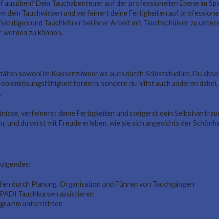
uf ausüben? Dein Tauchabenteuer auf der professionellen Ebene im S
 dein Tauchwissen und verfeinert deine Fertigkeiten auf professione
sichtigen und Tauchlehrer bei ihrer Arbeit mit Tauchschülern zu unter
r werden zu können
.
ten sowohl im Klassenzimmer als auch durch Selbststudium. Du abso
roblemlösungsfähigkeit fordern, sondern du hilfst auch anderen dabei,
.
sse, verfeinerst deine Fertigkeiten und steigerst dein Selbstvertraue
, und du wirst mit Freude erleben, wie sie sich angesichts der Schönhe
Folgendes:
elfen durch Planung, Organisation und Führen von Tauchgängen
 PADI Tauchkursen assistieren
ogramm unterrichten