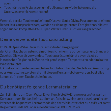
üben
Tauchgänge im Freiwasser, um die Übungen zu wiederholen und die
Unterwasserwelt zu entdecken!
Wenn du bereits Tauchen mit einem Discover Scuba Diving Pogramm oder einem
Resort-Kurs ausprobiert hast, werden dir deine gelernten Fertigkeiten vielleicht
sogar auf den kompletten PADI Open Water Diver Tauchkurs angerechnet.
Deine verwendete Tauchausrüstung
Im PADI Open Water Diver Kurs lernst du den Umgang mit
der Grundtauchausrüstung, einschliesslich einem Tauchcomputer und Standard-
Zubehör. Die von dir verwendete Tauchausrüstung hängt davon ab, ob du
in tropischen Regionen, in Zonen mit gemässigten Temperaturen oder im kalten
Wasser tauchst.
Erkundige dich bei deinem nächsten Tauchshop über den Verleih von Ausrüstung
oder Ausrüstungspaketen, die mit diesem Kurs angeboten werden. Fast alles
kannst du in einer Tauchschule finden.
Du benötigst folgende Lernmaterialien
Zur Teilnahme am Open Water Diver Kurs bietet PADI eine grosse Auswahl an
Kursunterlagen für das Heimstudium an. Beispielsweise stellt das eLearning per
Internet die bequemste Lernmethode dar, aber vielleicht ziehst du das Paket samt
Begleitbuch und DVD oder eine Multimedia DVD-ROM vor.