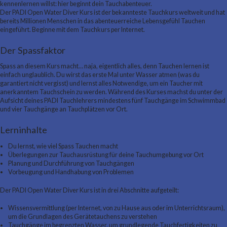
kennenlernen willst: hier beginnt dein Tauchabenteuer.
Der PADI Open Water Diver Kurs ist der bekannteste Tauchkurs weltweit und hat
bereits Millionen Menschen in das abenteuerreiche Lebensgefühl Tauchen
eingeführt. Beginne mit dem Tauchkurs per Internet.
Der Spassfaktor
Spass an diesem Kurs macht… naja, eigentlich alles, denn Tauchen lernen ist
einfach unglaublich. Du wirst das erste Mal unter Wasser atmen (was du
garantiert nicht vergisst) und lernst alles Notwendige, um ein Taucher mit
anerkanntem Tauchschein zu werden. Während des Kurses machst du unter der
Aufsicht deines PADI Tauchlehrers mindestens fünf Tauchgänge im Schwimmbad
und vier Tauchgänge an Tauchplätzen vor Ort.
Lerninhalte
Du lernst, wie viel Spass Tauchen macht
Überlegungen zur Tauchausrüstung für deine Tauchumgebung vor Ort
Planung und Durchführung von Tauchgängen
Vorbeugung und Handhabung von Problemen
Der PADI Open Water Diver Kurs ist in drei Abschnitte aufgeteilt:
Wissensvermittlung (per Internet, von zu Hause aus oder im Unterrichtsraum),
um die Grundlagen des Gerätetauchens zu verstehen
Tauchgänge im begrenzten Wasser, um grundlegende Tauchfertigkeiten zu