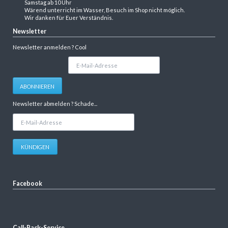
Samstag ab 10 Uhr
Wärend unterricht im Wasser, Besuch im Shop nicht möglich.
Wir danken für Euer Verständnis.
Newsletter
Newsletter anmelden ? Cool
E-
Mail-
Adresse
ABONNIEREN
Newsletter abmelden ? Schade...
E-
Mail-
Adresse
KÜNDIGEN
Facebook
Call-Back-Service