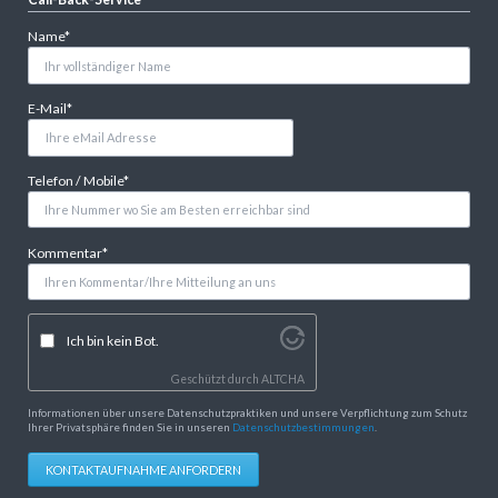
Pflichtfeld
Name
*
Pflichtfeld
E-Mail
*
Pflichtfeld
Telefon / Mobile
*
Pflichtfeld
Kommentar
*
Ich bin kein Bot.
Geschützt durch
ALTCHA
Informationen über unsere Datenschutzpraktiken und unsere Verpflichtung zum Schutz
Ihrer Privatsphäre finden Sie in unseren
Datenschutzbestimmungen
.
KONTAKTAUFNAHME ANFORDERN