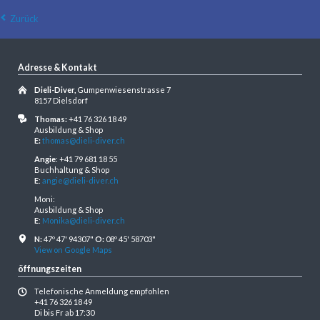
Zurück
Adresse & Kontakt
Dieli-Diver,
Gumpenwiesenstrasse 7
8157 Dielsdorf
Thomas:
+41 76 326 18 49
Ausbildung & Shop
E:
thomas@dieli-diver.ch
Angie
: +41 79 681 18 55
Buchhaltung & Shop
E
:
angie@dieli-diver.ch
Moni:
Ausbildung & Shop
E
:
Monika@dieli-diver.ch
N:
47º 47' 94307"
O:
08º 45' 58703"
View on Google Maps
öffnungszeiten
Telefonische Anmeldung empfohlen
+41 76 326 18 49
Di bis Fr ab 17:30