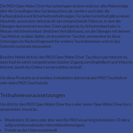
Die PADI Open Water Diver Kursunterlagen decken nicht nur alles Notwendige
über die Grundlagen des Gerätetauchens ab, sondern auch über die
Fachausdrücke und Sicherheitsvorkehrungen. Für jeden Lerninhalt gibt es einen
Abschnitt, ausserdem siehst du dir das entsprechende Video an, in dem die
Übungen demonstriert werden. Dann springst du ins Schwimmbad (oder in
Wasser mit Schwimmbad-ähnlichen Verhältnissen), um die Übungen mit deinem
Tauchlehrer zu üben. Später, als brevetierter Taucher, verwendest du diese
Unterlagen als Nachschlagewerk für weitere Tauchabenteuer und um das
Gelernte nochmals einzusehen.
Beachte: Melde dich für den PADI Open Water Diver Tauchkurs per Internet an,
dann hast du sofort computerunterstützten Zugang zum Begleitbuch und Video im
Internet, damit das Online-Lernen nahtlos verläuft.
Um diese Produkte zu erwerben, kontaktiere deinen lokalen PADI Tauchlehrer
oder deine PADI Tauchschule.
Teilnahmevoraussetzungen
Um dich für den PADI Open Water Diver Kurs oder Junior Open Water Diver Kurs
anzumelden, musst du:
Mindestens 10 Jahre oder älter sein (für PADI eLearning mindestens 13 Jahre
aufgrund internationaler Internetbestimmungen).
Freude an der Unterwasserwelt