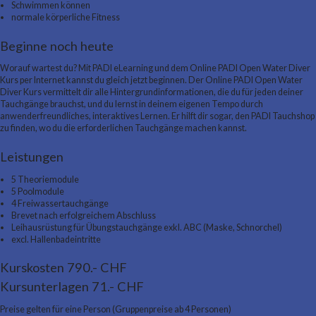
Schwimmen können
normale körperliche Fitness
Beginne noch heute
Worauf wartest du? Mit PADI eLearning und dem Online PADI Open Water Diver
Kurs per Internet kannst du gleich jetzt beginnen. Der Online PADI Open Water
Diver Kurs vermittelt dir alle Hintergrundinformationen, die du für jeden deiner
Tauchgänge brauchst, und du lernst in deinem eigenen Tempo durch
anwenderfreundliches, interaktives Lernen. Er hilft dir sogar, den PADI Tauchshop
zu finden, wo du die erforderlichen Tauchgänge machen kannst.
Leistungen
5 Theoriemodule
5 Poolmodule
4 Freiwassertauchgänge
Brevet nach erfolgreichem Abschluss
Leihausrüstung für Übungstauchgänge exkl. ABC (Maske, Schnorchel)
excl. Hallenbadeintritte
Kurskosten 790.- CHF
Kursunterlagen 71.- CHF
Preise gelten für eine Person (Gruppenpreise ab 4 Personen)