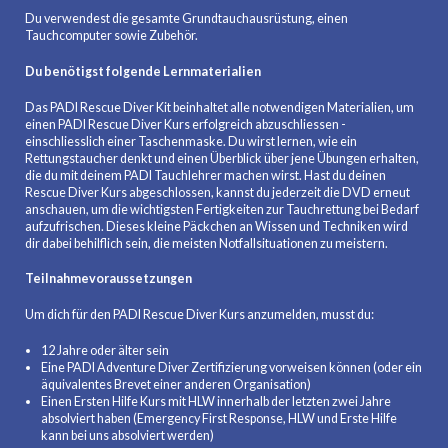
Du verwendest die gesamte Grundtauchausrüstung, einen
Tauchcomputer sowie Zubehör.
Du benötigst folgende Lernmaterialien
Das PADI Rescue Diver Kit beinhaltet alle notwendigen Materialien, um
einen PADI Rescue Diver Kurs erfolgreich abzuschliessen -
einschliesslich einer Taschenmaske. Du wirst lernen, wie ein
Rettungstaucher denkt und einen Überblick über jene Übungen erhalten,
die du mit deinem PADI Tauchlehrer machen wirst. Hast du deinen
Rescue Diver Kurs abgeschlossen, kannst du jederzeit die DVD erneut
anschauen, um die wichtigsten Fertigkeiten zur Tauchrettung bei Bedarf
aufzufrischen. Dieses kleine Päckchen an Wissen und Techniken wird
dir dabei behilflich sein, die meisten Notfallsituationen zu meistern.
Teilnahmevoraussetzungen
Um dich für den PADI Rescue Diver Kurs anzumelden, musst du:
12 Jahre oder älter sein
Eine PADI Adventure Diver Zertifizierung vorweisen können (oder ein
äquivalentes Brevet einer anderen Organisation)
Einen Ersten Hilfe Kurs mit HLW innerhalb der letzten zwei Jahre
absolviert haben (Emergency First Response, HLW und Erste Hilfe
kann bei uns absolviert werden)