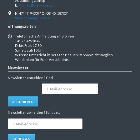
Ausbildung & Shop
E
:
Monika@dieli-diver.ch
N:
47º 47' 94307"
O:
08º 45' 58703"
View on Google Maps
öffnungszeiten
Telefonische Anmeldung empfohlen
+41 76 326 18 49
Di bis Fr ab 17:30
Samstag ab 10 Uhr
Wärend unterricht im Wasser, Besuch im Shop nicht möglich.
Wir danken für Euer Verständnis.
Newsletter
Newsletter anmelden ? Cool
E-
Mail-
Adresse
ABONNIEREN
Newsletter abmelden ? Schade...
E-
Mail-
Adresse
KÜNDIGEN