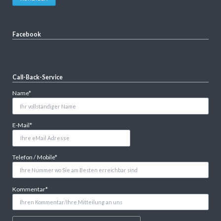
Facebook
Call-Back-Service
Pflichtfeld
Name
*
Pflichtfeld
E-Mail
*
Pflichtfeld
Telefon / Mobile
*
Pflichtfeld
Kommentar
*