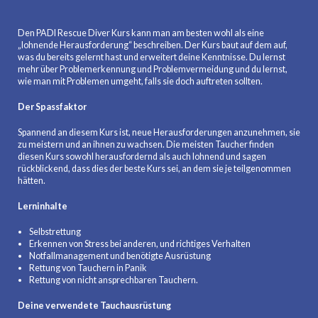
Den PADI Rescue Diver Kurs kann man am besten wohl als eine
„lohnende Herausforderung“ beschreiben. Der Kurs baut auf dem auf,
was du bereits gelernt hast und erweitert deine Kenntnisse. Du lernst
mehr über Problemerkennung und Problemvermeidung und du lernst,
wie man mit Problemen umgeht, falls sie doch auftreten sollten.
Der Spassfaktor
Spannend an diesem Kurs ist, neue Herausforderungen anzunehmen, sie
zu meistern und an ihnen zu wachsen. Die meisten Taucher finden
diesen Kurs sowohl herausfordernd als auch lohnend und sagen
rückblickend, dass dies der beste Kurs sei, an dem sie je teilgenommen
hätten.
Lerninhalte
Selbstrettung
Erkennen von Stress bei anderen, und richtiges Verhalten
Notfallmanagement und benötigte Ausrüstung
Rettung von Tauchern in Panik
Rettung von nicht ansprechbaren Tauchern.
Deine verwendete Tauchausrüstung