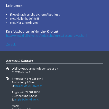
Leistungen
Brevet nach erfolgreichem Abschluss
excl. Hallenbadeintritt
excl. Kursunterlagen
Kurs jetzt buchen (auf den Link Klicken)
http://www.dieli-diver.ch/index.php/kurse/rescue_diver.html
Zurück
Adresse & Kontakt
Dieli-Diver,
Gumpenwiesenstrasse 7
8157 Dielsdorf
Thomas:
+41 76 326 18 49
Ausbildung & Shop
E:
thomas@dieli-diver.ch
Angie
: +41 79 681 18 55
Buchhaltung & Shop
E
:
angie@dieli-diver.ch
Moni: