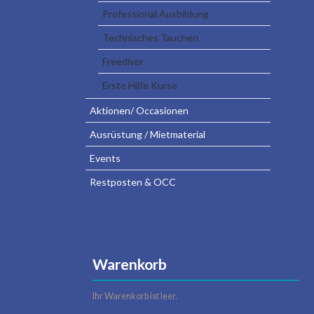
Professional Ausbildung
Technisches Tauchen
Freediver
Erste Hilfe Kurse
Aktionen/ Occasionen
Ausrüstung / Mietmaterial
Events
Restposten & OCC
Warenkorb
Ihr Warenkorb ist leer.