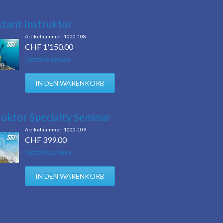
Aktionen/ Occasionen
Ausrüstung / Mietmaterial
stant Instruktor
Events
1000-108
CHF
1'150.00
Restposten & OCC
Details sehen
ruktor Specialty Seminar
1000-109
CHF
399.00
Details sehen