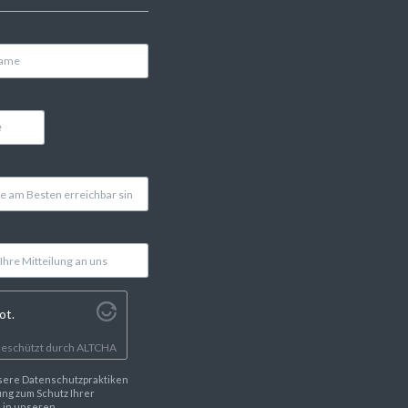
ot.
eschützt durch
ALTCHA
sere Datenschutzpraktiken
ng zum Schutz Ihrer
e in unseren