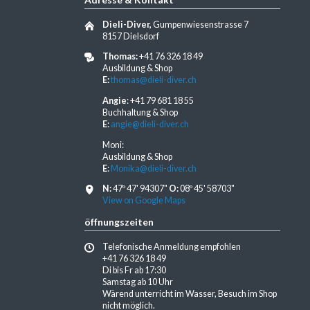
Dieli-Diver,
Gumpenwiesenstrasse 7
8157 Dielsdorf
Thomas:
+41 76 326 18 49
Ausbildung & Shop
E:
thomas@dieli-diver.ch
Angie
: +41 79 681 18 55
Buchhaltung & Shop
E
:
angie@dieli-diver.ch
Moni:
Ausbildung & Shop
E
:
Monika@dieli-diver.ch
N:
47º 47' 94307"
O:
08º 45' 58703"
View on Google Maps
öffnungszeiten
Telefonische Anmeldung empfohlen
+41 76 326 18 49
Di bis Fr ab 17:30
Samstag ab 10 Uhr
Wärend unterricht im Wasser, Besuch im Shop
nicht möglich.