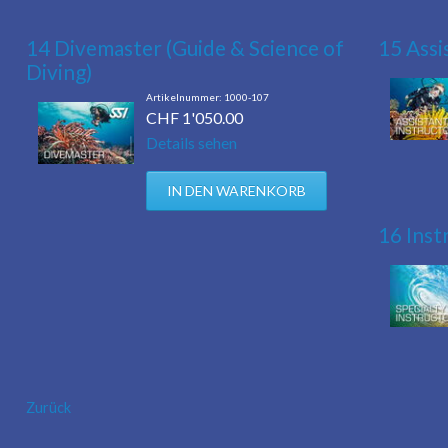
14 Divemaster (Guide & Science of
15 Assi
Diving)
1000-107
CHF
1'050.00
Details sehen
16 Inst
Zurück