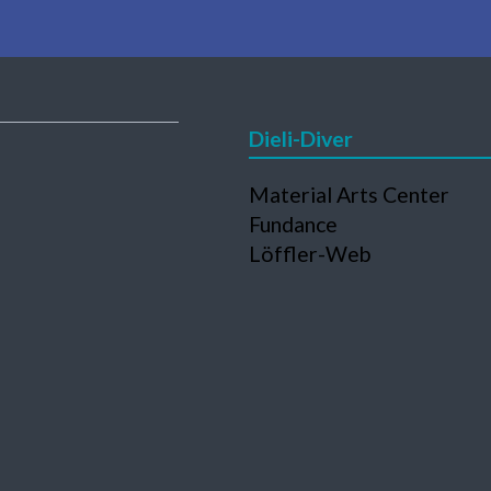
Dieli-Diver
Navigation
Material Arts Center
en
überspringen
Fundance
Löffler-Web