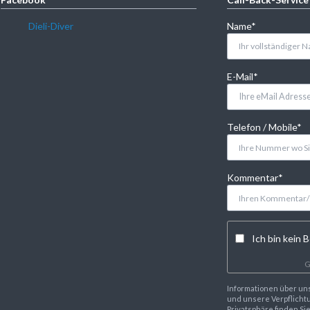
Pflichtfeld
Dieli-Diver
Name
*
Pflichtfeld
E-Mail
*
Pflichtfeld
Telefon / Mobile
*
Pflichtfeld
Kommentar
*
Ich bin kein B
G
Informationen über un
und unsere Verpflichtu
Privatsphäre finden Si