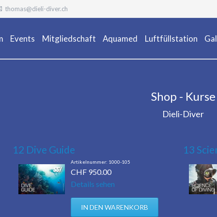
thomas@dieli-diver.ch
m
Events
Mitgliedschaft
Aquamed
Luftfüllstation
Gal
Ta
Shop - Kurse
Dieli-Diver
12 Dive Guide
13 Scie
1000-105
CHF
950.00
Details sehen