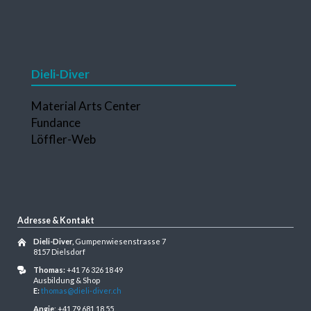
Dieli-Diver
Navigation
Material Arts Center
überspringen
Fundance
Löffler-Web
Adresse & Kontakt
Dieli-Diver,
Gumpenwiesenstrasse 7
8157 Dielsdorf
Thomas:
+41 76 326 18 49
Ausbildung & Shop
E:
thomas@dieli-diver.ch
Angie
: +41 79 681 18 55