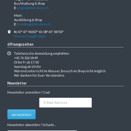
Buchhaltung & Shop
E
:
angie@dieli-diver.ch
Moni:
Ausbildung & Shop
E
:
Monika@dieli-diver.ch
N:
47º 47' 94307"
O:
08º 45' 58703"
View on Google Maps
öffnungszeiten
Telefonische Anmeldung empfohlen
+41 76 326 18 49
Di bis Fr ab 17:30
Samstag ab 10 Uhr
Wärend unterricht im Wasser, Besuch im Shop nicht möglich.
Wir danken für Euer Verständnis.
Newsletter
Newsletter anmelden ? Cool
E-
Mail-
Adresse
ABONNIEREN
Newsletter abmelden ? Schade...