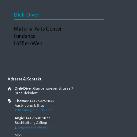
Dieli-Diver
Navigation
Material Arts Center
überspringen
Fundance
Löffler-Web
Adresse & Kontakt
Dieli-Diver,
Gumpenwiesenstrasse 7
8157 Dielsdorf
Thomas:
+41 76 326 18 49
Ausbildung & Shop
E:
thomas@dieli-diver.ch
Angie
: +41 79 681 18 55
Buchhaltung & Shop
E
:
angie@dieli-diver.ch
Moni: