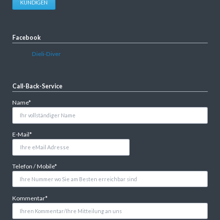
KÜNDIGEN
Facebook
Dieli-Diver
Call-Back-Service
Pflichtfeld
Name
*
Pflichtfeld
E-Mail
*
Pflichtfeld
Telefon / Mobile
*
Pflichtfeld
Kommentar
*