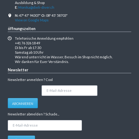
Ausbildung & Shop
E
:
Monika@dieli-diver.ch
N:
47º 47' 94307"
O:
08º 45' 58703"
View on Google Maps
öffnungszeiten
Telefonische Anmeldung empfohlen
+41 76 326 18 49
Di bis Fr ab 17:30
Samstag ab 10 Uhr
Wärend unterricht im Wasser, Besuch im Shop nicht möglich.
Wir danken für Euer Verständnis.
Newsletter
Newsletter anmelden ? Cool
E-
Mail-
Adresse
ABONNIEREN
Newsletter abmelden ? Schade...
E-
Mail-
Adresse