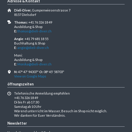
Adresse & Kontakt
Dieli-Diver,
Gumpenwiesenstrasse 7
8157 Dielsdorf
Thomas:
+41 76 326 18 49
Ausbildung & Shop
E:
thomas@dieli-diver.ch
Angie
: +41 79 681 18 55
Buchhaltung & Shop
E
:
angie@dieli-diver.ch
Moni:
Ausbildung & Shop
E
:
Monika@dieli-diver.ch
N:
47º 47' 94307"
O:
08º 45' 58703"
View on Google Maps
öffnungszeiten
Telefonische Anmeldung empfohlen
+41 76 326 18 49
Di bis Fr ab 17:30
Samstag ab 10 Uhr
Wärend unterricht im Wasser, Besuch im Shop nicht möglich.
Wir danken für Euer Verständnis.
Newsletter