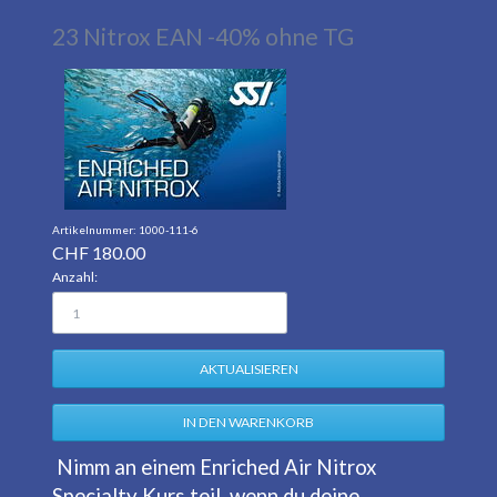
23 Nitrox EAN -40% ohne TG
1000-111-6
CHF
180.00
Anzahl:
Nimm an einem Enriched Air Nitrox
Specialty Kurs teil, wenn du deine