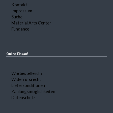
überspringen
Kontakt
Impressum
Suche
Material Arts Center
Fundance
Online-Einkauf
Navigation
Wie bestelle ich?
überspringen
Widerrufsrecht
Lieferkonditionen
Zahlungsmöglichkeiten
Datenschutz