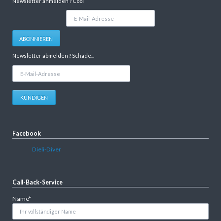
Newsletter anmelden ? Cool
E-
Mail-
Adresse
ABONNIEREN
Newsletter abmelden ? Schade...
E-
Mail-
Adresse
KÜNDIGEN
Facebook
Dieli-Diver
Call-Back-Service
Pflichtfeld
Name
*