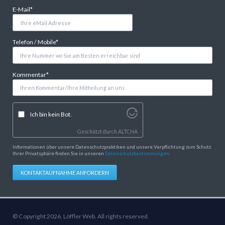
Pflichtfeld
E-Mail
*
Pflichtfeld
Telefon / Mobile
*
Pflichtfeld
Kommentar
*
Ich bin kein Bot.
Geschützt durch
ALTCHA
Informationen über unsere Datenschutzpraktiken und unsere Verpflichtung zum Schutz
Ihrer Privatsphäre finden Sie in unseren
Datenschutzbestimmungen
.
KONTAKTAUFNAHME ANFORDERN
© Copyright 2026. Löffler Web. All rights reserved.