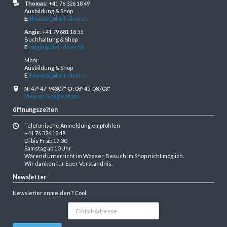
Thomas:
+41 76 326 18 49
Ausbildung & Shop
E:
thomas@dieli-diver.ch
Angie
: +41 79 681 18 55
Buchhaltung & Shop
E
:
angie@dieli-diver.ch
Moni:
Ausbildung & Shop
E
:
Monika@dieli-diver.ch
N:
47º 47' 94307"
O:
08º 45' 58703"
View on Google Maps
öffnungszeiten
Telefonische Anmeldung empfohlen
+41 76 326 18 49
Di bis Fr ab 17:30
Samstag ab 10 Uhr
Wärend unterricht im Wasser, Besuch im Shop nicht möglich.
Wir danken für Euer Verständnis.
Newsletter
Newsletter anmelden ? Cool
E-
Mail-
Adresse