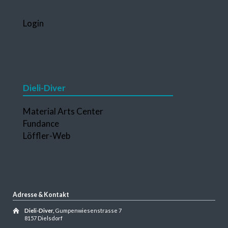
Navigation
Login
überspringen
Dieli-Diver
Navigation
Material Arts Center
überspringen
Fundance
Löffler-Web
Adresse & Kontakt
Dieli-Diver,
Gumpenwiesenstrasse 7
8157 Dielsdorf