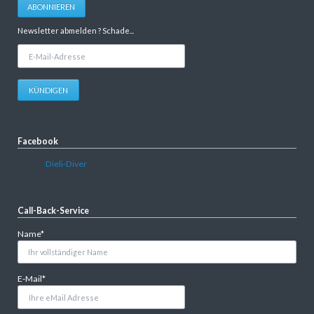
ABONNIEREN
Newsletter abmelden ? Schade...
E-
Mail-
Adresse
KÜNDIGEN
Facebook
Dieli-Diver
Call-Back-Service
Pflichtfeld
Name
*
Pflichtfeld
E-Mail
*