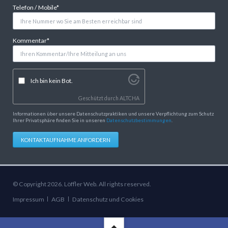
Pflichtfeld
Telefon / Mobile
*
Pflichtfeld
Kommentar
*
Ich bin kein Bot.
Geschützt durch
ALTCHA
Informationen über unsere Datenschutzpraktiken und unsere Verpflichtung zum Schutz
Ihrer Privatsphäre finden Sie in unseren
Datenschutzbestimmungen
.
KONTAKTAUFNAHME ANFORDERN
© Copyright 2026. Löffler Web. All rights reserved.
Navigation
Impressum
AGB
Datenschutz und Cookies
überspringen