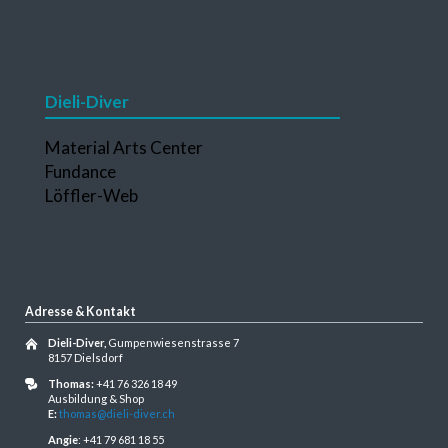
Dieli-Diver
Navigation
Material Arts Center
überspringen
Fundance
Löffler-Web
Adresse & Kontakt
Dieli-Diver,
Gumpenwiesenstrasse 7
8157 Dielsdorf
Thomas:
+41 76 326 18 49
Ausbildung & Shop
E:
thomas@dieli-diver.ch
Angie
: +41 79 681 18 55