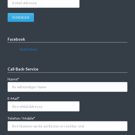
E-
Mail-
Adresse
KÜNDIGEN
Facebook
Dieli-Diver
Call-Back-Service
Pflichtfeld
Name
*
Pflichtfeld
E-Mail
*
Pflichtfeld
Telefon / Mobile
*