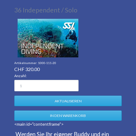
36 Independent / Solo
1000-111-20
CHF
320.00
Anzahl:
<main id="contentframe">
Werden Sie Ihr eigener Buddy und ein