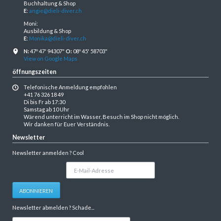
Buchhaltung & Shop
E
:
angie@dieli-diver.ch
Moni:
Ausbildung & Shop
E
:
Monika@dieli-diver.ch
N:
47º 47' 94307"
O:
08º 45' 58703"
View on Google Maps
öffnungszeiten
Telefonische Anmeldung empfohlen
+41 76 326 18 49
Di bis Fr ab 17:30
Samstag ab 10 Uhr
Wärend unterricht im Wasser, Besuch im Shop nicht möglich.
Wir danken für Euer Verständnis.
Newsletter
Newsletter anmelden ? Cool
E-
Mail-
Adresse
ABONNIEREN
Newsletter abmelden ? Schade...