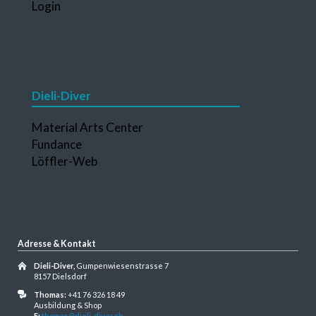
Login
überspringen
Dieli-Diver
Navigation
Material Arts Center
überspringen
Fundance
Löffler-Web
Adresse & Kontakt
Dieli-Diver,
Gumpenwiesenstrasse 7
8157 Dielsdorf
Thomas:
+41 76 326 18 49
Ausbildung & Shop
E:
thomas@dieli-diver.ch