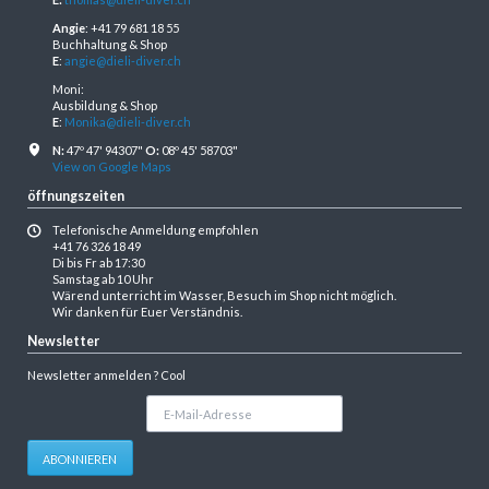
Angie
: +41 79 681 18 55
Buchhaltung & Shop
E
:
angie@dieli-diver.ch
Moni:
Ausbildung & Shop
E
:
Monika@dieli-diver.ch
N:
47º 47' 94307"
O:
08º 45' 58703"
View on Google Maps
öffnungszeiten
Telefonische Anmeldung empfohlen
+41 76 326 18 49
Di bis Fr ab 17:30
Samstag ab 10 Uhr
Wärend unterricht im Wasser, Besuch im Shop nicht möglich.
Wir danken für Euer Verständnis.
Newsletter
Newsletter anmelden ? Cool
E-
Mail-
Adresse
ABONNIEREN