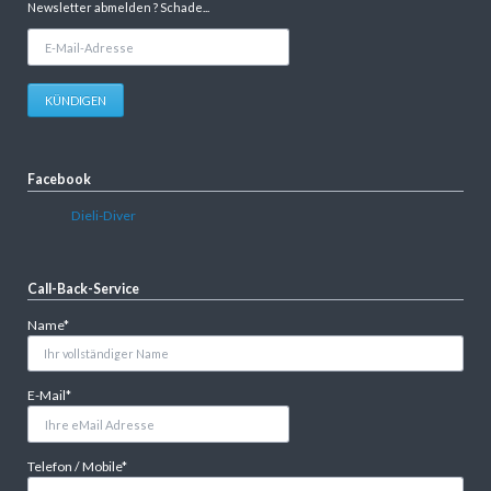
Newsletter abmelden ? Schade...
E-
Mail-
Adresse
KÜNDIGEN
Facebook
Dieli-Diver
Call-Back-Service
Pflichtfeld
Name
*
Pflichtfeld
E-Mail
*
Pflichtfeld
Telefon / Mobile
*