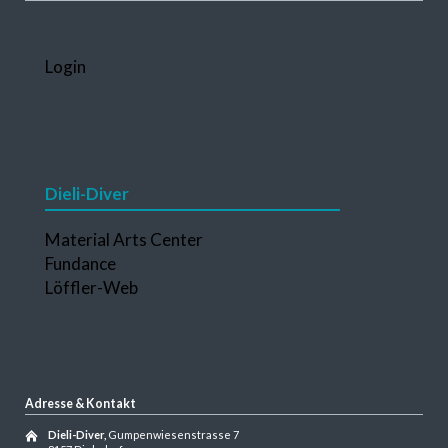
Navigation
Login
überspringen
Dieli-Diver
Navigation
Material Arts Center
überspringen
Fundance
Löffler-Web
Adresse & Kontakt
Dieli-Diver,
Gumpenwiesenstrasse 7