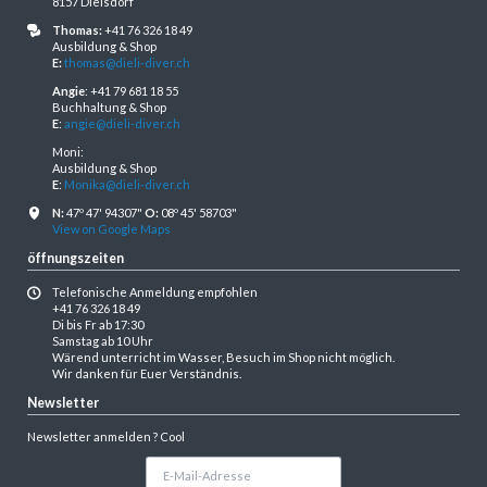
8157 Dielsdorf
Thomas:
+41 76 326 18 49
Ausbildung & Shop
E:
thomas@dieli-diver.ch
Angie
: +41 79 681 18 55
Buchhaltung & Shop
E
:
angie@dieli-diver.ch
Moni:
Ausbildung & Shop
E
:
Monika@dieli-diver.ch
N:
47º 47' 94307"
O:
08º 45' 58703"
View on Google Maps
öffnungszeiten
Telefonische Anmeldung empfohlen
+41 76 326 18 49
Di bis Fr ab 17:30
Samstag ab 10 Uhr
Wärend unterricht im Wasser, Besuch im Shop nicht möglich.
Wir danken für Euer Verständnis.
Newsletter
Newsletter anmelden ? Cool
E-
Mail-