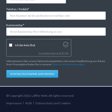
Pflichtfeld
Telefon / Mobile
*
Pflichtfeld
Kommentar
*
Ich bin kein Bot.
Geschützt durch
ALTCHA
Informationen über unsere Datenschutzpraktiken und unsere Verpflichtung zum Schutz
Ihrer Privatsphäre finden Sie in unseren
Datenschutzbestimmungen
.
KONTAKTAUFNAHME ANFORDERN
© Copyright 2026. Löffler Web. All rights reserved.
Navigation
Impressum
AGB
Datenschutz und Cookies
überspringen