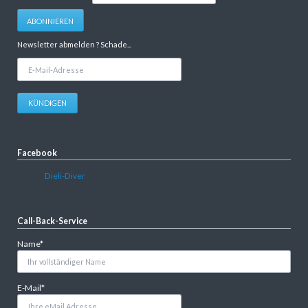
Adresse
ABONNIEREN
Newsletter abmelden ? Schade...
E-
Mail-
Adresse
KÜNDIGEN
Facebook
Dieli-Diver
Call-Back-Service
Pflichtfeld
Name
*
Pflichtfeld
E-Mail
*