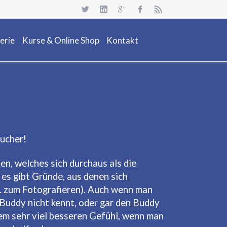
Navigation
überspringen
erie
Kurse & Online Shop
Kontakt
uchsafari 2018
Dienstleistung
Neuheiten
Kurs Beschreibung & Online Buchen
Aktionen/ Occasionen
Ausrüstung / Mietmaterial
aucher!
Events
n, welches sich durchaus als die
Restposten & OCC
es gibt Gründe, aus denen sich
. zum Fotografieren). Auch wenn man
Buddy nicht kennt, oder gar den Buddy
nem sehr viel besseren Gefühl, wenn man