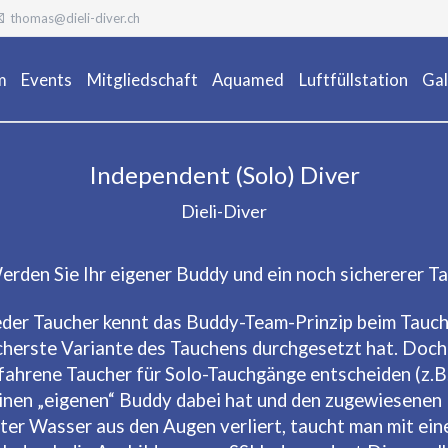
thomas@dieli-diver.ch
m
Events
Mitgliedschaft
Aquamed
Luftfüllstation
Gal
Ta
Independent (Solo) Diver
Dieli-Diver
erden Sie Ihr eigener Buddy und ein noch sichererer T
eder Taucher kennt das Buddy-Team-Prinzip beim Tauche
cherste Variante des Tauchens durchgesetzt hat. Doch 
fahrene Taucher für Solo-Tauchgänge entscheiden (z.B
inen „eigenen“ Buddy dabei hat und den zugewiesenen 
ter Wasser aus den Augen verliert, taucht man mit ei