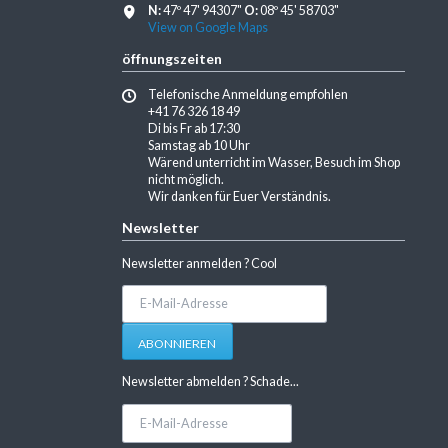
N:
47º 47' 94307"
O:
08º 45' 58703"
View on Google Maps
öffnungszeiten
Telefonische Anmeldung empfohlen
+41 76 326 18 49
Di bis Fr ab 17:30
Samstag ab 10 Uhr
Wärend unterricht im Wasser, Besuch im Shop
nicht möglich.
Wir danken für Euer Verständnis.
Newsletter
Newsletter anmelden ? Cool
E-
Mail-
Adresse
ABONNIEREN
Newsletter abmelden ? Schade...
E-
Mail-