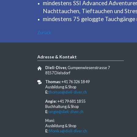
mindestens SSI Advanced Adventurer o
Nachttauchen, Tieftauchen und Stres
mindestens 75 geloggte Tauchgänge 
Zurück
Adresse & Kontakt
Dieli-Diver,
Gumpenwiesenstrasse 7
8157 Dielsdorf
Thomas:
+41 76 326 18 49
Ausbildung & Shop
E:
thomas@dieli-diver.ch
Angie
: +41 79 681 18 55
Buchhaltung & Shop
E
:
angie@dieli-diver.ch
Moni:
Ausbildung & Shop
E
:
Monika@dieli-diver.ch