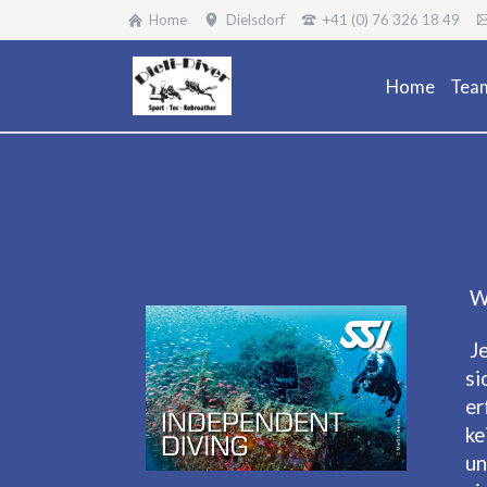
Home
Dielsdorf
+41 (0) 76 326 18 49
Home
Tea
W
J
si
er
ke
un