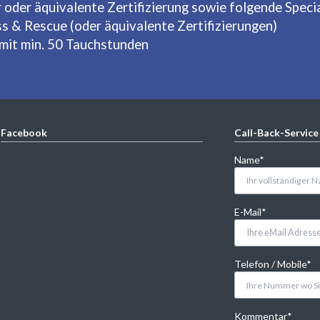
der äquivalente Zertifizierung sowie folgende Specia
s & Rescue (oder äquivalente Zertifizierungen)
mit min. 50 Tauchstunden
Facebook
Call-Back-Service
Pflichtfeld
Name
*
Pflichtfeld
E-Mail
*
Pflichtfeld
Telefon / Mobile
*
Pflichtfeld
Kommentar
*