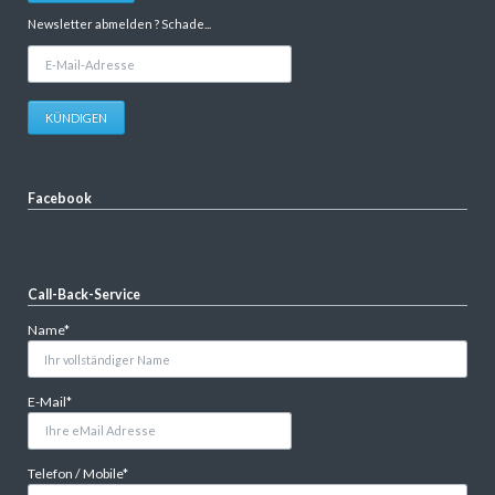
Newsletter abmelden ? Schade...
E-
Mail-
Adresse
KÜNDIGEN
Facebook
Call-Back-Service
Pflichtfeld
Name
*
Pflichtfeld
E-Mail
*
Pflichtfeld
Telefon / Mobile
*