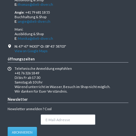
E:
thomas@dieli-diver.ch
Angie
: +41 79 681 18 55
Buchhaltung & Shop
E
:
angie@dieli-diver.ch
Moni:
Ausbildung & Shop
E
:
Monika@dieli-diver.ch
N:
47º 47' 94307"
O:
08º 45' 58703"
View on Google Maps
öffnungszeiten
Telefonische Anmeldung empfohlen
+41 76 326 18 49
Di bis Fr ab 17:30
Samstag ab 10 Uhr
Wärend unterricht im Wasser, Besuch im Shop nicht möglich.
Wir danken für Euer Verständnis.
Newsletter
Newsletter anmelden ? Cool
E-
Mail-
Adresse
ABONNIEREN