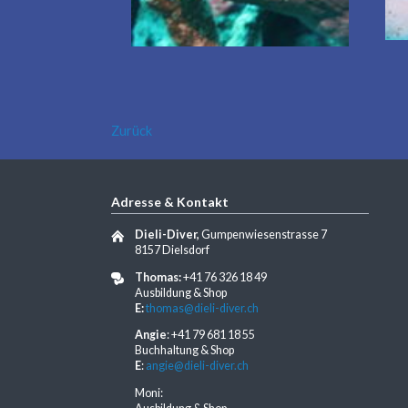
Zurück
Adresse & Kontakt
Dieli-Diver,
Gumpenwiesenstrasse 7
8157 Dielsdorf
Thomas:
+41 76 326 18 49
Ausbildung & Shop
E:
thomas@dieli-diver.ch
Angie
: +41 79 681 18 55
Buchhaltung & Shop
E
:
angie@dieli-diver.ch
Moni: