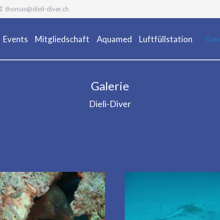
thomas@dieli-diver.ch
Events
Mitgliedschaft
Aquamed
Luftfüllstation
Gale
Galerie
Dieli-Diver