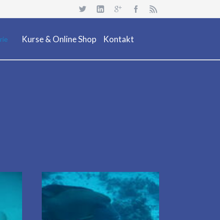
Navigation
überspringen
Kurse & Online Shop
Kontakt
rie
Dienstleistung
Neuheiten
Kurs Beschreibung & Online Buchen
Aktionen/ Occasionen
Ausrüstung / Mietmaterial
Events
Restposten & OCC