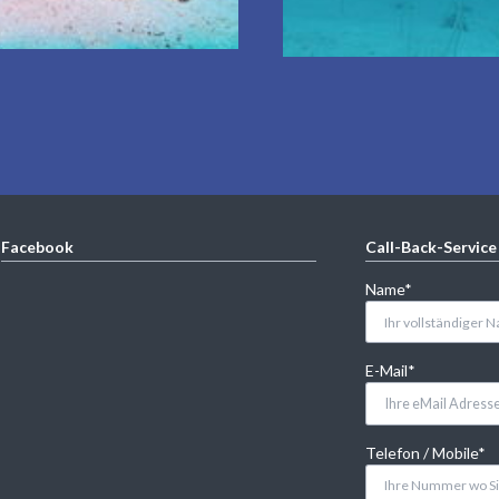
Facebook
Call-Back-Service
Pflichtfeld
Name
*
Pflichtfeld
E-Mail
*
Pflichtfeld
Telefon / Mobile
*