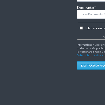
Pflichtfeld
Kommentar
*
Ich bin kein B
G
Informationen über un
und unsere Verpflichtu
Privatsphäre finden Si
Datenschutzbestimmu
KONTAKTAUFNA