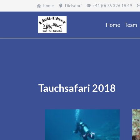
Home
Dielsdorf
+41 (0) 76 326 18 49
Home
Team
Tauchsafari 2018