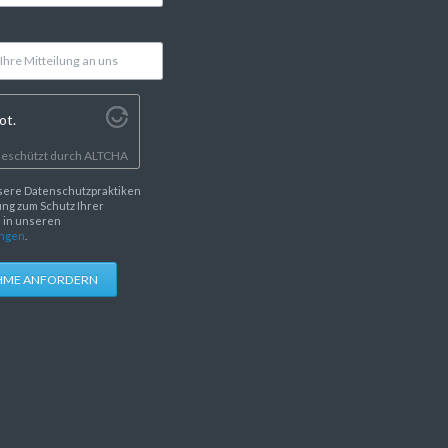
ot.
eschützt durch
ALTCHA
sere Datenschutzpraktiken
ng zum Schutz Ihrer
e in unseren
ngen
.
HME ANFORDERN