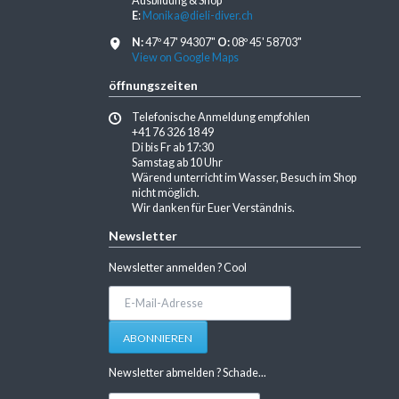
Ausbildung & Shop
E
:
Monika@dieli-diver.ch
N:
47º 47' 94307"
O:
08º 45' 58703"
View on Google Maps
öffnungszeiten
Telefonische Anmeldung empfohlen
+41 76 326 18 49
Di bis Fr ab 17:30
Samstag ab 10 Uhr
Wärend unterricht im Wasser, Besuch im Shop
nicht möglich.
Wir danken für Euer Verständnis.
Newsletter
Newsletter anmelden ? Cool
E-
Mail-
Adresse
ABONNIEREN
Newsletter abmelden ? Schade...