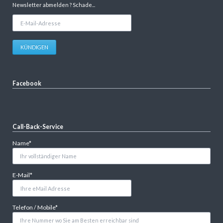
Newsletter abmelden ? Schade...
E-
Mail-
Adresse
KÜNDIGEN
Facebook
Call-Back-Service
Pflichtfeld
Name
*
Pflichtfeld
E-Mail
*
Pflichtfeld
Telefon / Mobile
*