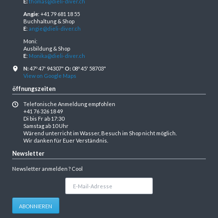
E:
thomas@dieli-diver.ch
Angie
: +41 79 681 18 55
Buchhaltung & Shop
E
:
angie@dieli-diver.ch
Moni:
Ausbildung & Shop
E
:
Monika@dieli-diver.ch
N:
47º 47' 94307"
O:
08º 45' 58703"
View on Google Maps
öffnungszeiten
Telefonische Anmeldung empfohlen
+41 76 326 18 49
Di bis Fr ab 17:30
Samstag ab 10 Uhr
Wärend unterricht im Wasser, Besuch im Shop nicht möglich.
Wir danken für Euer Verständnis.
Newsletter
Newsletter anmelden ? Cool
E-
Mail-
Adresse
ABONNIEREN