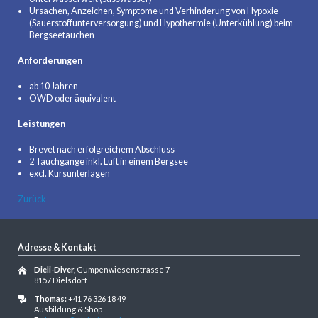
Ursachen, Anzeichen, Symptome und Verhinderung von Hypoxie
(Sauerstoffunterversorgung) und Hypothermie (Unterkühlung) beim
Bergseetauchen
Anforderungen
ab 10 Jahren
OWD oder äquivalent
Leistungen
Brevet nach erfolgreichem Abschluss
2 Tauchgänge inkl. Luft in einem Bergsee
excl. Kursunterlagen
Zurück
Adresse & Kontakt
Dieli-Diver,
Gumpenwiesenstrasse 7
8157 Dielsdorf
Thomas:
+41 76 326 18 49
Ausbildung & Shop