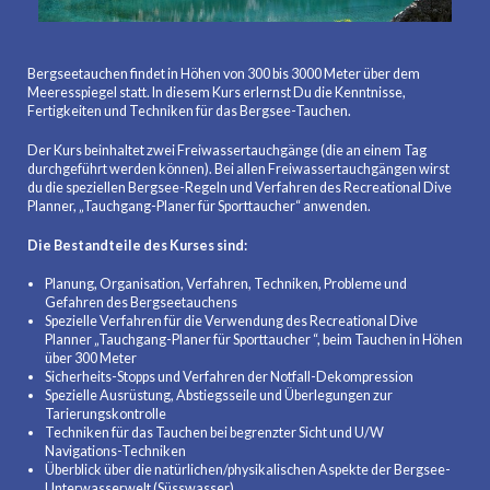
Bergseetauchen findet in Höhen von 300 bis 3000 Meter über dem
Meeresspiegel statt. In diesem Kurs erlernst Du die Kenntnisse,
Fertigkeiten und Techniken für das Bergsee-Tauchen.
Der Kurs beinhaltet zwei Freiwassertauchgänge (die an einem Tag
durchgeführt werden können). Bei allen Freiwassertauchgängen wirst
du die speziellen Bergsee-Regeln und Verfahren des Recreational Dive
Planner, „Tauchgang-Planer für Sporttaucher“ anwenden.
Die Bestandteile des Kurses sind:
Planung, Organisation, Verfahren, Techniken, Probleme und
Gefahren des Bergseetauchens
Spezielle Verfahren für die Verwendung des Recreational Dive
Planner „Tauchgang-Planer für Sporttaucher “, beim Tauchen in Höhen
über 300 Meter
Sicherheits-Stopps und Verfahren der Notfall-Dekompression
Spezielle Ausrüstung, Abstiegsseile und Überlegungen zur
Tarierungskontrolle
Techniken für das Tauchen bei begrenzter Sicht und U/W
Navigations-Techniken
Überblick über die natürlichen/physikalischen Aspekte der Bergsee-
Unterwasserwelt (Süsswasser)