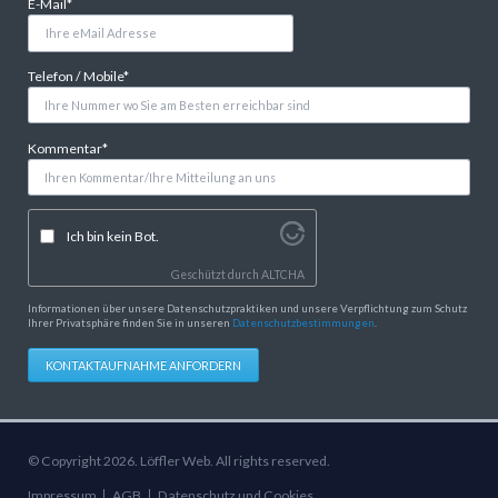
Pflichtfeld
E-Mail
*
Pflichtfeld
Telefon / Mobile
*
Pflichtfeld
Kommentar
*
Ich bin kein Bot.
Geschützt durch
ALTCHA
Informationen über unsere Datenschutzpraktiken und unsere Verpflichtung zum Schutz
Ihrer Privatsphäre finden Sie in unseren
Datenschutzbestimmungen
.
KONTAKTAUFNAHME ANFORDERN
© Copyright 2026. Löffler Web. All rights reserved.
Navigation
Impressum
AGB
Datenschutz und Cookies