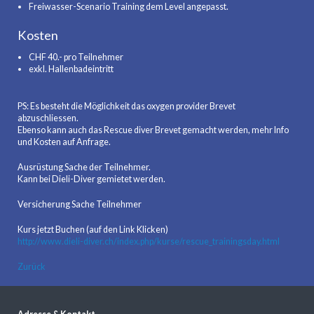
Freiwasser-Scenario Training dem Level angepasst.
Kosten
CHF 40.- pro Teilnehmer
exkl. Hallenbadeintritt
PS: Es besteht die Möglichkeit das oxygen provider Brevet
abzuschliessen.
Ebenso kann auch das Rescue diver Brevet gemacht werden, mehr Info
und Kosten auf Anfrage.
Ausrüstung Sache der Teilnehmer.
Kann bei Dieli-Diver gemietet werden.
Versicherung Sache Teilnehmer
Kurs jetzt Buchen (auf den Link Klicken)
http://www.dieli-diver.ch/index.php/kurse/rescue_trainingsday.html
Zurück