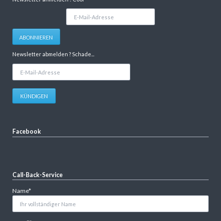
E-
Mail-
Adresse
ABONNIEREN
Newsletter abmelden ? Schade...
E-
Mail-
Adresse
KÜNDIGEN
Facebook
Call-Back-Service
Pflichtfeld
Name
*