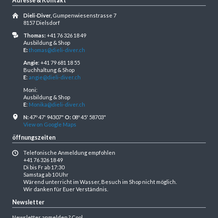
Adresse & Kontakt
Dieli-Diver,
Gumpenwiesenstrasse 7
8157 Dielsdorf
Thomas:
+41 76 326 18 49
Ausbildung & Shop
E:
thomas@dieli-diver.ch
Angie
: +41 79 681 18 55
Buchhaltung & Shop
E
:
angie@dieli-diver.ch
Moni:
Ausbildung & Shop
E
:
Monika@dieli-diver.ch
N:
47º 47' 94307"
O:
08º 45' 58703"
View on Google Maps
öffnungszeiten
Telefonische Anmeldung empfohlen
+41 76 326 18 49
Di bis Fr ab 17:30
Samstag ab 10 Uhr
Wärend unterricht im Wasser, Besuch im Shop nicht möglich.
Wir danken für Euer Verständnis.
Newsletter
Newsletter anmelden ? Cool