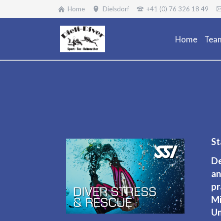
Home
Dielsdorf
+41 (0) 76 326 18 49
Home
Tea
St
De
an
pr
Mi
Um