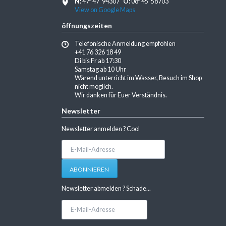
N:
47º 47' 94307"
O:
08º 45' 58703"
View on Google Maps
öffnungszeiten
Telefonische Anmeldung empfohlen
+41 76 326 18 49
Di bis Fr ab 17:30
Samstag ab 10 Uhr
Wärend unterricht im Wasser, Besuch im Shop
nicht möglich.
Wir danken für Euer Verständnis.
Newsletter
Newsletter anmelden ? Cool
E-
Mail-
Adresse
ABONNIEREN
Newsletter abmelden ? Schade...
E-
Mail-
Adresse