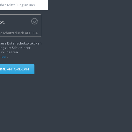
ot.
eschützt durch
ALTCHA
sere Datenschutzpraktiken
ng zum Schutz Ihrer
e in unseren
ngen
.
HME ANFORDERN