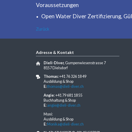
Voraussetzungen
Open Water Diver Zertifizierung, Gülti
Zurück
Adresse & Kontakt
Dieli-Diver,
Gumpenwiesenstrasse 7
8157 Dielsdorf
Thomas:
+41 76 326 18 49
Ausbildung & Shop
E:
thomas@dieli-diver.ch
Angie
: +41 79 681 18 55
Buchhaltung & Shop
E
:
angie@dieli-diver.ch
Moni:
Ausbildung & Shop
E
:
Monika@dieli-diver.ch