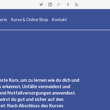
Navigation
überspringen
erie
Kurse & Online Shop
Kontakt
uchsafari 2018
Dienstleistung
Neuheiten
Kurs Beschreibung & Online Buchen
Aktionen/ Occasionen
Ausrüstung / Mietmaterial
Events
este Kurs, um zu lernen wie du dich und
Restposten & OCC
s erkennst, Unfälle vermeidest und
 und Notfallversorgungen anwendest.
wirst du gut und sicher auf den
tet. Nach Abschluss des Kurses