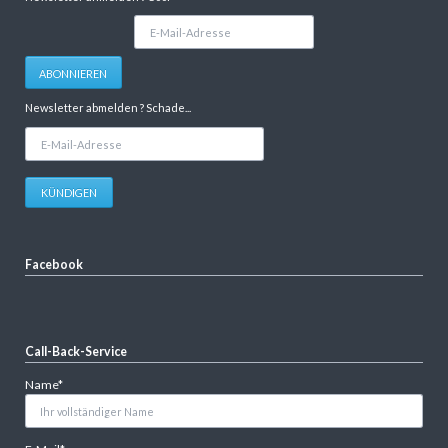
E-
Mail-
Adresse
ABONNIEREN
Newsletter abmelden ? Schade...
E-
Mail-
Adresse
KÜNDIGEN
Facebook
Call-Back-Service
Pflichtfeld
Name
*