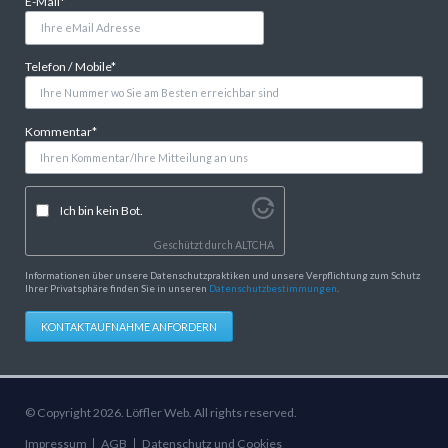
Pflichtfeld
E-Mail
*
Pflichtfeld
Telefon / Mobile
*
Pflichtfeld
Kommentar
*
Ich bin kein Bot.
Geschützt durch
ALTCHA
Informationen über unsere Datenschutzpraktiken und unsere Verpflichtung zum Schutz
Ihrer Privatsphäre finden Sie in unseren
Datenschutzbestimmungen
.
KONTAKTAUFNAHME ANFORDERN
© Copyright 2026. Löffler Web. All rights reserved.
Navigation
Impressum
AGB
Datenschutz und Cookies