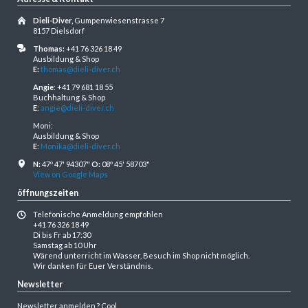
Dieli-Diver,
Gumpenwiesenstrasse 7
8157 Dielsdorf
Thomas:
+41 76 326 18 49
Ausbildung & Shop
E:
thomas@dieli-diver.ch
Angie
: +41 79 681 18 55
Buchhaltung & Shop
E
:
angie@dieli-diver.ch
Moni:
Ausbildung & Shop
E
:
Monika@dieli-diver.ch
N:
47º 47' 94307"
O:
08º 45' 58703"
View on Google Maps
öffnungszeiten
Telefonische Anmeldung empfohlen
+41 76 326 18 49
Di bis Fr ab 17:30
Samstag ab 10 Uhr
Wärend unterricht im Wasser, Besuch im Shop nicht möglich.
Wir danken für Euer Verständnis.
Newsletter
Newsletter anmelden ? Cool