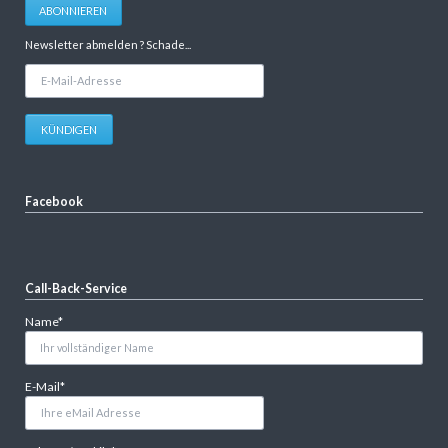
ABONNIEREN
Newsletter abmelden ? Schade...
E-
Mail-
Adresse
KÜNDIGEN
Facebook
Call-Back-Service
Pflichtfeld
Name
*
Pflichtfeld
E-Mail
*