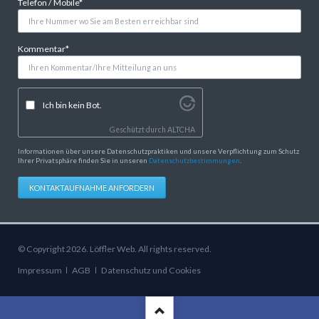
Pflichtfeld
Telefon / Mobile
*
Pflichtfeld
Kommentar
*
Ich bin kein Bot.
Geschützt durch
ALTCHA
Informationen über unsere Datenschutzpraktiken und unsere Verpflichtung zum Schutz
Ihrer Privatsphäre finden Sie in unseren
Datenschutzbestimmungen
.
KONTAKTAUFNAHME ANFORDERN
© Copyright 2026. Löffler Web. All rights reserved.
Navigation
Impressum
AGB
Datenschutz und Cookies
überspringen