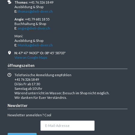
Thomas:
+41 76 326 18 49
Ausbildung & Shop
E:
thomas@dieli-diver.ch
Angie
: +41 79 681 18 55
Buchhaltung & Shop
E
:
angie@dieli-diver.ch
Moni:
Ausbildung & Shop
E
:
Monika@dieli-diver.ch
N:
47º 47' 94307"
O:
08º 45' 58703"
View on Google Maps
öffnungszeiten
Telefonische Anmeldung empfohlen
+41 76 326 18 49
Di bis Fr ab 17:30
Samstag ab 10 Uhr
Wärend unterricht im Wasser, Besuch im Shop nicht möglich.
Wir danken für Euer Verständnis.
Newsletter
Newsletter anmelden ? Cool
E-
Mail-
Adresse