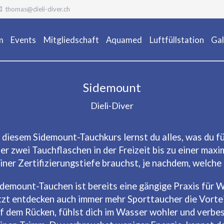
thomas@dieli-diver.ch
m
Events
Mitgliedschaft
Aquamed
Luftfüllstation
Gal
Ta
Sidemount
Dieli-Diver
n diesem Sidemount-Tauchkurs lernst du alles, was du 
er zwei Tauchflaschen in der Freizeit bis zu einer max
iner Zertifizierungstiefe brauchst, je nachdem, welche T
idemount-Tauchen ist bereits eine gängige Praxis für 
tzt entdecken auch immer mehr Sporttaucher die Vortei
f dem Rücken, fühlst dich im Wasser wohler und verb