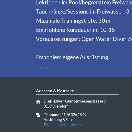
Lektionen im Pool/begrenztem Freiwass
Tauchgänge/Sessions im Freiwasser: 3
Maximale Trainingstiefe: 30 m
Empfohlene Kursdauer in: 10-15
Voraussetzungen: Open Water Diver Ze
Empohlen: eigene Ausrüstung
Zurück
Adresse & Kontakt
Dieli-Diver,
Gumpenwiesenstrasse 7
8157 Dielsdorf
Thomas:
+41 76 326 18 49
Ausbildung & Shop
E:
thomas@dieli-diver.ch