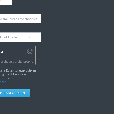
ot.
eschützt durch
ALTCHA
sere Datenschutzpraktiken
ng zum Schutz Ihrer
e in unseren
ngen
.
HME ANFORDERN