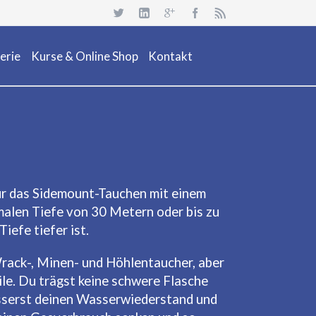
Navigation
überspringen
erie
Kurse & Online Shop
Kontakt
uchsafari 2018
Dienstleistung
Neuheiten
Kurs Beschreibung & Online Buchen
Aktionen/ Occasionen
Ausrüstung / Mietmaterial
für das Sidemount-Tauchen mit einem
imalen Tiefe von 30 Metern oder bis zu
Events
iefe tiefer ist.
Restposten & OCC
Wrack-, Minen- und Höhlentaucher, aber
le. Du trägst keine schwere Flasche
esserst deinen Wasserwiederstand und