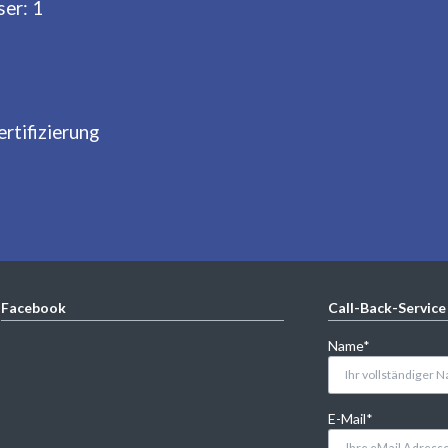
er: 1
rtifizierung
Facebook
Call-Back-Service
Pflichtfeld
Name
*
Pflichtfeld
E-Mail
*