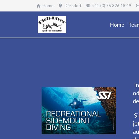
Home
Dielsdorf
+41 (0) 76 326 18 49
Home
Tea
I
od
de
S
je
au