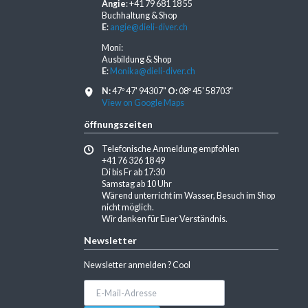
Angie
: +41 79 681 18 55
Buchhaltung & Shop
E
:
angie@dieli-diver.ch
Moni:
Ausbildung & Shop
E
:
Monika@dieli-diver.ch
N:
47º 47' 94307"
O:
08º 45' 58703"
View on Google Maps
öffnungszeiten
Telefonische Anmeldung empfohlen
+41 76 326 18 49
Di bis Fr ab 17:30
Samstag ab 10 Uhr
Wärend unterricht im Wasser, Besuch im Shop
nicht möglich.
Wir danken für Euer Verständnis.
Newsletter
Newsletter anmelden ? Cool
E-
Mail-