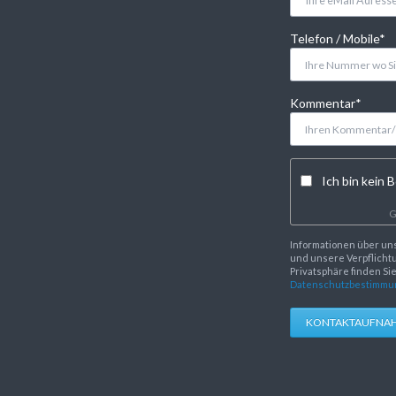
Pflichtfeld
Telefon / Mobile
*
Pflichtfeld
Kommentar
*
Ich bin kein B
G
Informationen über un
und unsere Verpflichtu
Privatsphäre finden Si
Datenschutzbestimmu
KONTAKTAUFNA