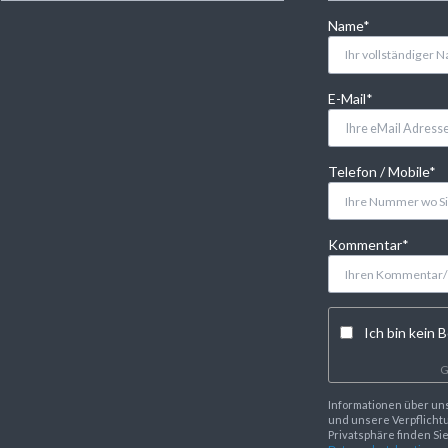
Pflichtfeld
Name
*
Pflichtfeld
E-Mail
*
Pflichtfeld
Telefon / Mobile
*
Pflichtfeld
Kommentar
*
Ich bin kein B
G
Informationen über un
und unsere Verpflichtu
Privatsphäre finden Si