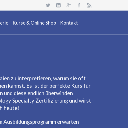
Navigation
überspringen
erie
Kurse & Online Shop
Kontakt
uchsafari 2018
Dienstleistung
Neuheiten
Kurs Beschreibung & Online Buchen
Aktionen/ Occasionen
Ausrüstung / Mietmaterial
aien zu interpretieren, warum sie oft
n kannst. Es ist der perfekte Kurs für
Events
en und diese endlich überwinden
Restposten & OCC
logy Specialty Zertifizierung und wirst
ch heute!
esem Ausbildungsprogramm erwarten