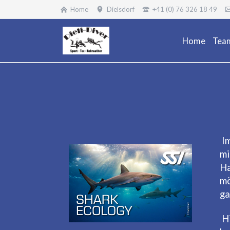
Home
Dielsdorf
+41 (0) 76 326 18 49
Home
Tea
I
mi
Ha
mö
ga
H