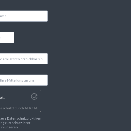
ot.
eschützt durch
ALTCHA
sere Datenschutzpraktiken
ng zum Schutz Ihrer
e in unseren