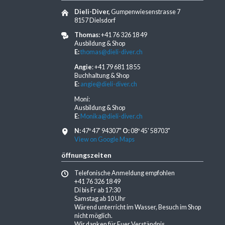
Dieli-Diver,
Gumpenwiesenstrasse 7
8157 Dielsdorf
Thomas:
+41 76 326 18 49
Ausbildung & Shop
E:
thomas@dieli-diver.ch
Angie
: +41 79 681 18 55
Buchhaltung & Shop
E
:
angie@dieli-diver.ch
Moni:
Ausbildung & Shop
E
:
Monika@dieli-diver.ch
N:
47º 47' 94307"
O:
08º 45' 58703"
View on Google Maps
öffnungszeiten
Telefonische Anmeldung empfohlen
+41 76 326 18 49
Di bis Fr ab 17:30
Samstag ab 10 Uhr
Wärend unterricht im Wasser, Besuch im Shop
nicht möglich.
Wir danken für Euer Verständnis.