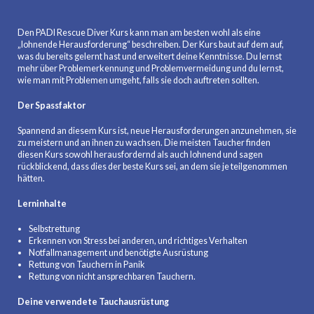
Den PADI Rescue Diver Kurs kann man am besten wohl als eine
„lohnende Herausforderung“ beschreiben. Der Kurs baut auf dem auf,
was du bereits gelernt hast und erweitert deine Kenntnisse. Du lernst
mehr über Problemerkennung und Problemvermeidung und du lernst,
wie man mit Problemen umgeht, falls sie doch auftreten sollten.
Der Spassfaktor
Spannend an diesem Kurs ist, neue Herausforderungen anzunehmen, sie
zu meistern und an ihnen zu wachsen. Die meisten Taucher finden
diesen Kurs sowohl herausfordernd als auch lohnend und sagen
rückblickend, dass dies der beste Kurs sei, an dem sie je teilgenommen
hätten.
Lerninhalte
Selbstrettung
Erkennen von Stress bei anderen, und richtiges Verhalten
Notfallmanagement und benötigte Ausrüstung
Rettung von Tauchern in Panik
Rettung von nicht ansprechbaren Tauchern.
Deine verwendete Tauchausrüstung