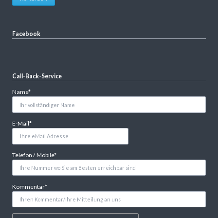
Facebook
Call-Back-Service
Pflichtfeld
Name
*
Pflichtfeld
E-Mail
*
Pflichtfeld
Telefon / Mobile
*
Pflichtfeld
Kommentar
*