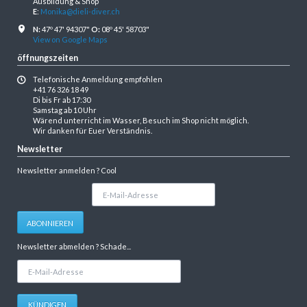
Ausbildung & Shop
E
:
Monika@dieli-diver.ch
N:
47º 47' 94307"
O:
08º 45' 58703"
View on Google Maps
öffnungszeiten
Telefonische Anmeldung empfohlen
+41 76 326 18 49
Di bis Fr ab 17:30
Samstag ab 10 Uhr
Wärend unterricht im Wasser, Besuch im Shop nicht möglich.
Wir danken für Euer Verständnis.
Newsletter
Newsletter anmelden ? Cool
E-
Mail-
Adresse
ABONNIEREN
Newsletter abmelden ? Schade...
E-
Mail-
Adresse
KÜNDIGEN