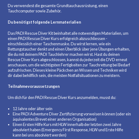
Du verwendest die gesamte Grundtauchausrüstung, einen
Tauchcomputer sowie Zubehör.
Du benötigst folgende Lernmaterialien
Das PADI Rescue Diver Kit beinhaltet alle notwendigen Materialien, um
einen PADI Rescue Diver Kurs erfolgreich abzuschliessen -
einschliesslich einer Taschenmaske. Du wirst lernen, wie ein
Rettungstaucher denkt und einen Überblick über jene Übungen erhalten,
die du mit deinem PADI Tauchlehrer machen wirst. Hast du deinen
Rescue Diver Kurs abgeschlossen, kannst du jederzeit die DVD erneut
anschauen, um die wichtigsten Fertigkeiten zur Tauchrettung bei Bedarf
aufzufrischen. Dieses kleine Päckchen an Wissen und Techniken wird
dir dabei behilflich sein, die meisten Notfallsituationen zu meistern.
Teilnahmevoraussetzungen
Um dich für den PADI Rescue Diver Kurs anzumelden, musst du:
12 Jahre oder älter sein
Eine PADI Adventure Diver Zertifizierung vorweisen können (oder ein
äquivalentes Brevet einer anderen Organisation)
Einen Ersten Hilfe Kurs mit HLW innerhalb der letzten zwei Jahre
absolviert haben (Emergency First Response, HLW und Erste Hilfe
kann bei uns absolviert werden)