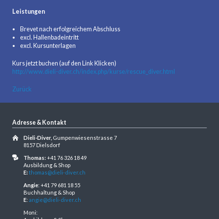
Leistungen
Brevet nach erfolgreichem Abschluss
excl. Hallenbadeintritt
excl. Kursunterlagen
Kurs jetzt buchen (auf den Link Klicken)
http://www.dieli-diver.ch/index.php/kurse/rescue_diver.html
Zurück
Adresse & Kontakt
Dieli-Diver,
Gumpenwiesenstrasse 7
8157 Dielsdorf
Thomas:
+41 76 326 18 49
Ausbildung & Shop
E:
thomas@dieli-diver.ch
Angie
: +41 79 681 18 55
Buchhaltung & Shop
E
:
angie@dieli-diver.ch
Moni: