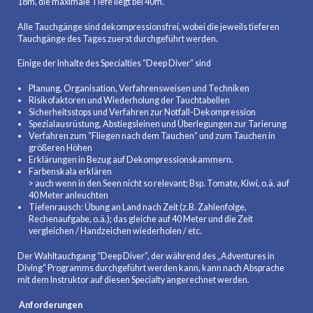
18m, die maximale Tiefe liegt bei 40m.
Alle Tauchgänge sind dekompressionsfrei, wobei die jeweils tieferen
Tauchgänge des Tages zuerst durchgeführt werden.
Einige der Inhalte des Specialties “Deep Diver” sind
Planung, Organisation, Verfahrensweisen und Techniken
Risikofaktoren und Wiederholung der Tauchtabellen
Sicherheitsstops und Verfahren zur Notfall-Dekompression
Spezialausrüstung, Abstiegsleinen und Überlegungen zur Tarierung
Verfahren zum “Fliegen nach dem Tauchen” und zum Tauchen in
größeren Höhen
Erklärungen in Bezug auf Dekompressionskammern.
Farbenskala erklären
> auch wenn in den Seen nicht so relevant; Bsp. Tomate, Kiwi, o.ä. auf
40 Meter anleuchten
Tiefenrausch: Übung an Land nach Zeit (z.B. Zahlenfolge,
Rechenaufgabe, o.ä.); das gleiche auf 40 Meter und die Zeit
vergleichen / Handzeichen wiederholen / etc.
Der Wahltauchgang “Deep Diver”, der während des „Adventures in
Diving“ Programms durchgeführt werden kann, kann nach Absprache
mit dem Instruktor auf diesen Specialty angerechnet werden.
Anforderungen