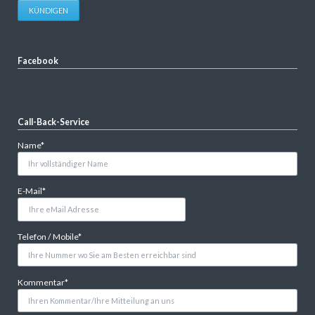
KÜNDIGEN
Facebook
Call-Back-Service
Pflichtfeld
Name
*
Pflichtfeld
E-Mail
*
Pflichtfeld
Telefon / Mobile
*
Pflichtfeld
Kommentar
*