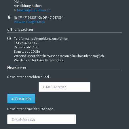
Moni:
Ausbildung & Shop
E
:
Monika@dieli-diver.ch
N:
47º 47' 94307"
O:
08º 45' 58703"
View on Google Maps
öffnungszeiten
Telefonische Anmeldung empfohlen
+41 76 326 18 49
Di bis Fr ab 17:30
Samstag ab 10 Uhr
Wärend unterricht im Wasser, Besuch im Shop nicht möglich.
Wir danken für Euer Verständnis.
Newsletter
Newsletter anmelden ? Cool
E-
Mail-
Adresse
ABONNIEREN
Newsletter abmelden ? Schade...
E-
Mail-
Adresse