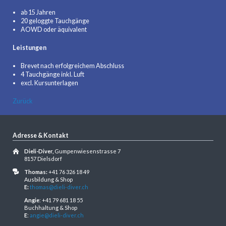
ab 15 Jahren
20 geloggte Tauchgänge
AOWD oder äquivalent
Leistungen
Brevet nach erfolgreichem Abschluss
4 Tauchgänge inkl. Luft
excl. Kursunterlagen
Zurück
Adresse & Kontakt
Dieli-Diver,
Gumpenwiesenstrasse 7
8157 Dielsdorf
Thomas:
+41 76 326 18 49
Ausbildung & Shop
E:
thomas@dieli-diver.ch
Angie
: +41 79 681 18 55
Buchhaltung & Shop
E
:
angie@dieli-diver.ch