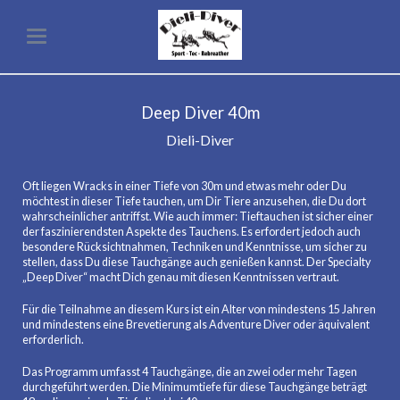
Deep Diver 40m
Dieli-Diver
Oft liegen Wracks in einer Tiefe von 30m und etwas mehr oder Du
möchtest in dieser Tiefe tauchen, um Dir Tiere anzusehen, die Du dort
wahrscheinlicher antriffst. Wie auch immer: Tieftauchen ist sicher einer
der faszinierendsten Aspekte des Tauchens. Es erfordert jedoch auch
besondere Rücksichtnahmen, Techniken und Kenntnisse, um sicher zu
stellen, dass Du diese Tauchgänge auch genießen kannst. Der Specialty
„Deep Diver“ macht Dich genau mit diesen Kenntnissen vertraut.
Für die Teilnahme an diesem Kurs ist ein Alter von mindestens 15 Jahren
und mindestens eine Brevetierung als Adventure Diver oder äquivalent
erforderlich.
Das Programm umfasst 4 Tauchgänge, die an zwei oder mehr Tagen
durchgeführt werden. Die Minimumtiefe für diese Tauchgänge beträgt