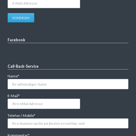
E-
Mail-
Adresse
KÜNDIGEN
Facebook
Call-Back-Service
Pflichtfeld
Name
*
Pflichtfeld
E-Mail
*
Pflichtfeld
Telefon / Mobile
*
Pflichtfeld
Kommentar
*