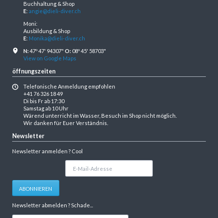
Buchhaltung & Shop
E
:
angie@dieli-diver.ch
Moni:
Ausbildung & Shop
E
:
Monika@dieli-diver.ch
N:
47º 47' 94307"
O:
08º 45' 58703"
View on Google Maps
öffnungszeiten
Telefonische Anmeldung empfohlen
+41 76 326 18 49
Di bis Fr ab 17:30
Samstag ab 10 Uhr
Wärend unterricht im Wasser, Besuch im Shop nicht möglich.
Wir danken für Euer Verständnis.
Newsletter
Newsletter anmelden ? Cool
E-
Mail-
Adresse
ABONNIEREN
Newsletter abmelden ? Schade...