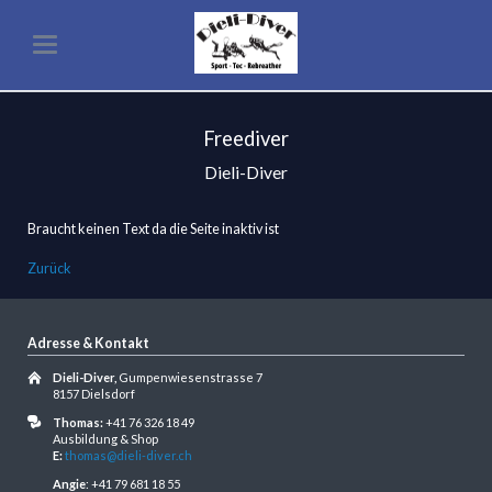
Freediver
Dieli-Diver
Braucht keinen Text da die Seite inaktiv ist
Zurück
Adresse & Kontakt
Dieli-Diver,
Gumpenwiesenstrasse 7
8157 Dielsdorf
Thomas:
+41 76 326 18 49
Ausbildung & Shop
E:
thomas@dieli-diver.ch
Angie
: +41 79 681 18 55