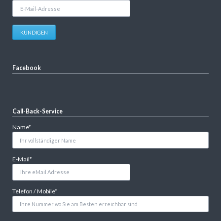
E-
Mail-
Adresse
KÜNDIGEN
Facebook
Call-Back-Service
Pflichtfeld
Name
*
Pflichtfeld
E-Mail
*
Pflichtfeld
Telefon / Mobile
*