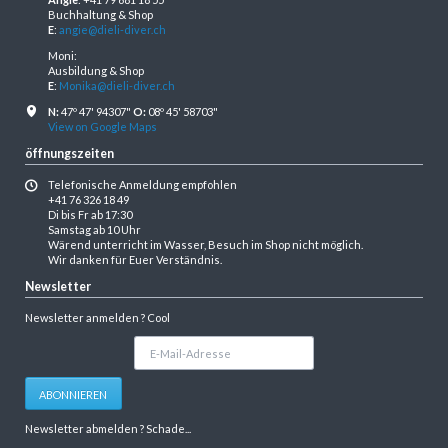
Buchhaltung & Shop
E
:
angie@dieli-diver.ch
Moni:
Ausbildung & Shop
E
:
Monika@dieli-diver.ch
N:
47º 47' 94307"
O:
08º 45' 58703"
View on Google Maps
öffnungszeiten
Telefonische Anmeldung empfohlen
+41 76 326 18 49
Di bis Fr ab 17:30
Samstag ab 10 Uhr
Wärend unterricht im Wasser, Besuch im Shop nicht möglich.
Wir danken für Euer Verständnis.
Newsletter
Newsletter anmelden ? Cool
E-
Mail-
Adresse
ABONNIEREN
Newsletter abmelden ? Schade...