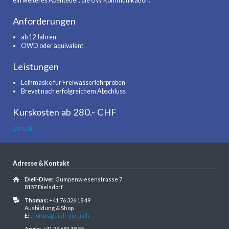
ein weiteres Abenteuer: die UW Kommunikation.
Anforderungen
ab 12 Jahren
OWD oder äquivalent
Leistungen
Leihmaske für Freiwasserlehrproben
Brevet nach erfolgreichem Abschluss
Kurskosten ab 280.- CHF
Zurück
Adresse & Kontakt
Dieli-Diver,
Gumpenwiesenstrasse 7
8157 Dielsdorf
Thomas:
+41 76 326 18 49
Ausbildung & Shop
E:
thomas@dieli-diver.ch
Angie
: +41 79 681 18 55