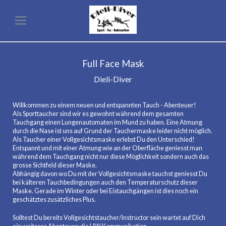
Full Face Mask
Dieli-Diver
Willkommen zu einem neuen und entspannten Tauch - Abenteuer!
Als Sporttaucher sind wir es gewohnt während dem gesamten
Tauchgang einen Lungenautomaten im Mund zu haben. Eine Atmung
durch die Nase ist uns auf Grund der Tauchermaske leider nicht möglich.
Als Taucher einer Vollgesichtsmaske erlebst Du den Unterschied!
Entspannt und mit einer Atmung wie an der Oberfläche geniesst man
während dem Tauchgang nicht nur diese Möglichkeit sondern auch das
grosse Sichtfeld dieser Maske.
Abhängig davon wo Du mit der Vollgesichtsmaske tauchst geniesst Du
bei kälteren Tauchbedingungen auch den Temperaturschutz dieser
Maske. Gerade im Winter oder bei Eistauchgängen ist dies noch ein
geschätztes zusätzliches Plus.
Solltest Du bereits Vollgesichtstaucher/Instructor sein wartet auf Dich