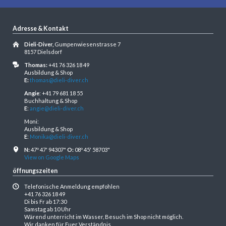
Adresse & Kontakt
Dieli-Diver,
Gumpenwiesenstrasse 7
8157 Dielsdorf
Thomas:
+41 76 326 18 49
Ausbildung & Shop
E:
thomas@dieli-diver.ch
Angie
: +41 79 681 18 55
Buchhaltung & Shop
E
:
angie@dieli-diver.ch
Moni:
Ausbildung & Shop
E
:
Monika@dieli-diver.ch
N:
47º 47' 94307"
O:
08º 45' 58703"
View on Google Maps
öffnungszeiten
Telefonische Anmeldung empfohlen
+41 76 326 18 49
Di bis Fr ab 17:30
Samstag ab 10 Uhr
Wärend unterricht im Wasser, Besuch im Shop nicht möglich.
Wir danken für Euer Verständnis.