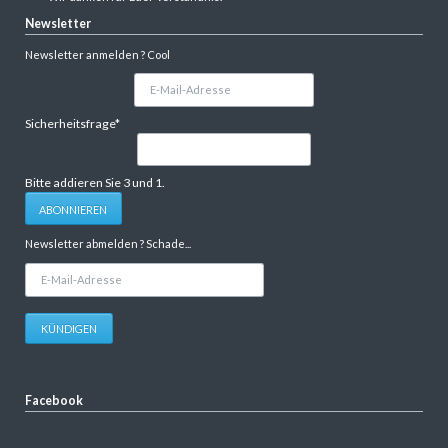
Newsletter
Newsletter anmelden ? Cool
E-
Mail-
Adresse
Pflichtfeld
Sicherheitsfrage
*
Bitte addieren Sie 3 und 1.
ABONNIEREN
Newsletter abmelden ? Schade...
E-
Mail-
Adresse
KÜNDIGEN
Facebook