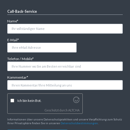
Call-Back-Service
Pflichtfeld
Name
*
Pflichtfeld
E-Mail
*
Pflichtfeld
Telefon / Mobile
*
Pflichtfeld
Kommentar
*
Ich bin kein Bot.
Geschützt durch
ALTCHA
Informationen über unsere Datenschutzpraktiken und unsere Verpflichtung zum Schutz
Ihrer Privatsphäre finden Sie in unseren
Datenschutzbestimmungen
.