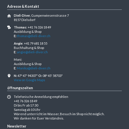
Adresse & Kontakt
Dieli-Diver,
Gumpenwiesenstrasse 7
8157 Dielsdorf
Thomas:
+41 76 326 18 49
Ausbildung & Shop
E:
thomas@dieli-diver.ch
Angie
: +41 79 681 18 55
Buchhaltung & Shop
E
:
angie@dieli-diver.ch
Moni:
Ausbildung & Shop
E
:
Monika@dieli-diver.ch
N:
47º 47' 94307"
O:
08º 45' 58703"
View on Google Maps
öffnungszeiten
Telefonische Anmeldung empfohlen
+41 76 326 18 49
Di bis Fr ab 17:30
Samstag ab 10 Uhr
Wärend unterricht im Wasser, Besuch im Shop nicht möglich.
Wir danken für Euer Verständnis.
Newsletter