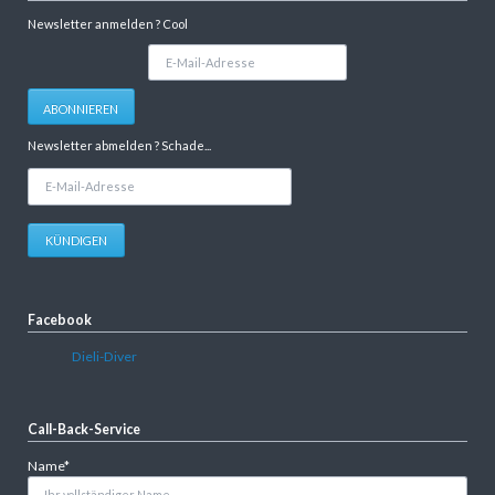
Newsletter anmelden ? Cool
E-
Mail-
Adresse
ABONNIEREN
Newsletter abmelden ? Schade...
E-
Mail-
Adresse
KÜNDIGEN
Facebook
Dieli-Diver
Call-Back-Service
Pflichtfeld
Name
*