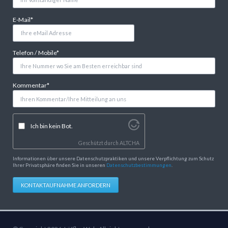
Pflichtfeld
E-Mail
*
Pflichtfeld
Telefon / Mobile
*
Pflichtfeld
Kommentar
*
Ich bin kein Bot.
Geschützt durch
ALTCHA
Informationen über unsere Datenschutzpraktiken und unsere Verpflichtung zum Schutz
Ihrer Privatsphäre finden Sie in unseren
Datenschutzbestimmungen
.
KONTAKTAUFNAHME ANFORDERN