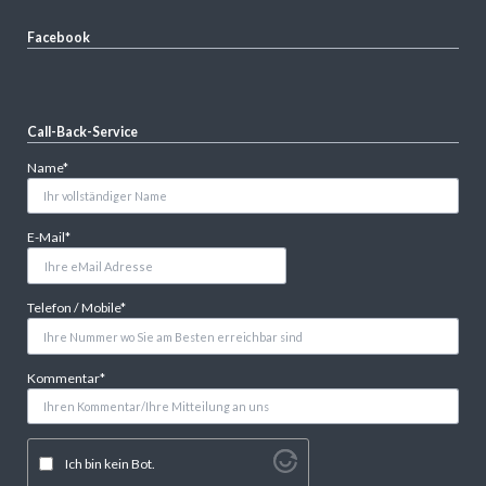
Facebook
Call-Back-Service
Pflichtfeld
Name
*
Pflichtfeld
E-Mail
*
Pflichtfeld
Telefon / Mobile
*
Pflichtfeld
Kommentar
*
Ich bin kein Bot.