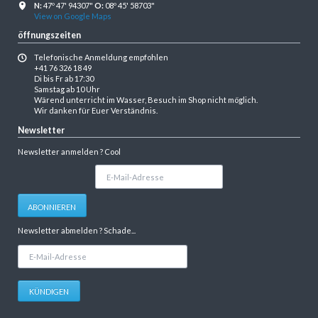
N:
47º 47' 94307"
O:
08º 45' 58703"
View on Google Maps
öffnungszeiten
Telefonische Anmeldung empfohlen
+41 76 326 18 49
Di bis Fr ab 17:30
Samstag ab 10 Uhr
Wärend unterricht im Wasser, Besuch im Shop nicht möglich.
Wir danken für Euer Verständnis.
Newsletter
Newsletter anmelden ? Cool
E-
Mail-
Adresse
ABONNIEREN
Newsletter abmelden ? Schade...
E-
Mail-
Adresse
KÜNDIGEN