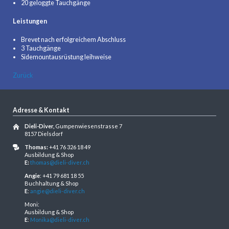
20 geloggte Tauchgänge
Leistungen
Brevet nach erfolgreichem Abschluss
3 Tauchgänge
Sidemountausrüstung leihweise
Zurück
Adresse & Kontakt
Dieli-Diver,
Gumpenwiesenstrasse 7
8157 Dielsdorf
Thomas:
+41 76 326 18 49
Ausbildung & Shop
E:
thomas@dieli-diver.ch
Angie
: +41 79 681 18 55
Buchhaltung & Shop
E
:
angie@dieli-diver.ch
Moni:
Ausbildung & Shop
E
:
Monika@dieli-diver.ch