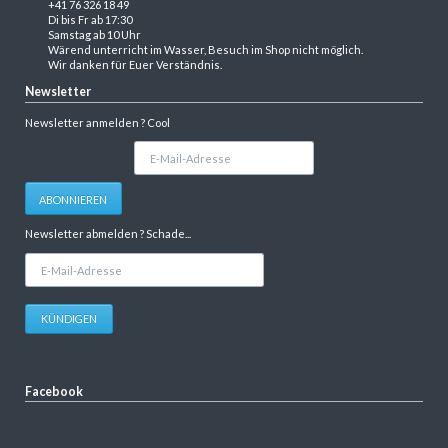
+41 76 326 18 49
Di bis Fr ab 17:30
Samstag ab 10 Uhr
Wärend unterricht im Wasser, Besuch im Shop nicht möglich.
Wir danken für Euer Verständnis.
Newsletter
Newsletter anmelden ? Cool
E-
Mail-
Adresse
ABONNIEREN
Newsletter abmelden ? Schade...
E-
Mail-
Adresse
KÜNDIGEN
Facebook