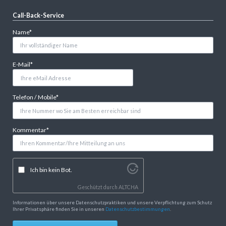
Call-Back-Service
Pflichtfeld
Name
*
Pflichtfeld
E-Mail
*
Pflichtfeld
Telefon / Mobile
*
Pflichtfeld
Kommentar
*
Ich bin kein Bot.
Geschützt durch
ALTCHA
Informationen über unsere Datenschutzpraktiken und unsere Verpflichtung zum Schutz
Ihrer Privatsphäre finden Sie in unseren
Datenschutzbestimmungen
.