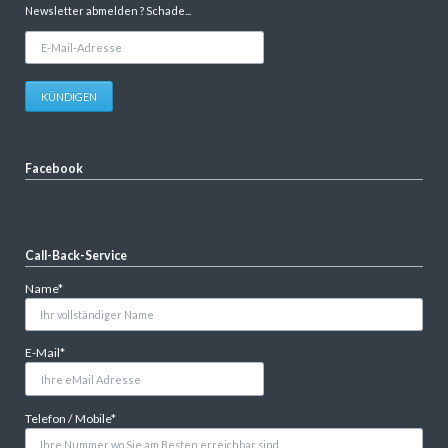
Newsletter abmelden ? Schade...
E-
Mail-
Adresse
KÜNDIGEN
Facebook
Call-Back-Service
Pflichtfeld
Name
*
Pflichtfeld
E-Mail
*
Pflichtfeld
Telefon / Mobile
*