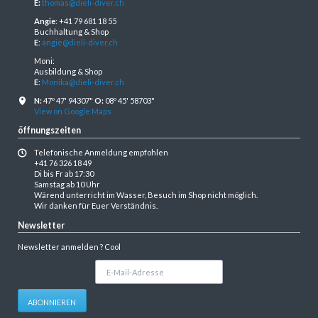
E:
thomas@dieli-diver.ch
Angie
: +41 79 681 18 55
Buchhaltung & Shop
E
:
angie@dieli-diver.ch
Moni:
Ausbildung & Shop
E
:
Monika@dieli-diver.ch
N:
47º 47' 94307"
O:
08º 45' 58703"
View on Google Maps
öffnungszeiten
Telefonische Anmeldung empfohlen
+41 76 326 18 49
Di bis Fr ab 17:30
Samstag ab 10 Uhr
Wärend unterricht im Wasser, Besuch im Shop nicht möglich.
Wir danken für Euer Verständnis.
Newsletter
Newsletter anmelden ? Cool
E-
Mail-
Adresse
ABONNIEREN