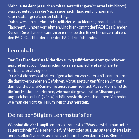
Mehr Leute denn je tauchen mit sauerstoffangereicherter Luft (Nitrox),
was bedeutet, dass die Nachfrage nach Flaschenfüllungen mit
sauerstoffangereicherter Luft steigt.
Daher werden zunehmend qualifizierte Fachleute gebraucht, die diese
Flaschenfüllungen vornehmen. Und hier kommt der PADI Gas Blender
Kurs ins Spiel. Dieser kann zu einer der beiden Brevetierungen führen:
den PADI Gas Blender oder den PADI Trimix Blender.
Lerninhalte
Der Gas Blender Kurs bildet dich zum qualifizierten Atemgasmischer
aus und erlaubt dir Gasmischungen an entsprechend zertifizierte
Verbraucher abzugeben.
Du wirst die physikalischen Eigenschaften von Sauerstoff kennen lernen,
die damit verbundenen Gefahren, Voraussetzungen für den Umgang
damit und welche Reinigungsausrüstung nötig ist. Ausserdem wirst du
die fünf Methoden erlernen, wie man die gewünschte Mischung an
angereicherter Luft (Nitrox) erhält, sowie die verschiedenen Methoden,
wie man die richtige Helium-Mischung herstellt.
Deine benötigten Lehrmaterialien
Was sind die vier Hauptformen von Sauerstoff? Was versteht man unter
sauerstoffrein? Wie sehen die fünf Methoden aus, um angereicherte Luft
herzustellen? Diese Fragen und vieles mehr werden im Gas Blender