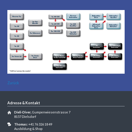
Zurück
Adresse & Kontakt
Dieli-Diver,
Gumpenwiesenstrasse 7
8157 Dielsdorf
Thomas:
+41 76 326 18 49
Ausbildung & Shop