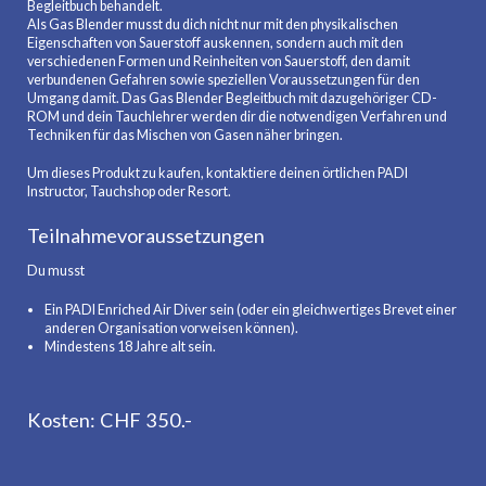
Begleitbuch behandelt.
Als Gas Blender musst du dich nicht nur mit den physikalischen
Eigenschaften von Sauerstoff auskennen, sondern auch mit den
verschiedenen Formen und Reinheiten von Sauerstoff, den damit
verbundenen Gefahren sowie speziellen Voraussetzungen für den
Umgang damit. Das Gas Blender Begleitbuch mit dazugehöriger CD-
ROM und dein Tauchlehrer werden dir die notwendigen Verfahren und
Techniken für das Mischen von Gasen näher bringen.
Um dieses Produkt zu kaufen, kontaktiere deinen örtlichen PADI
Instructor, Tauchshop oder Resort.
Teilnahmevoraussetzungen
Du musst
Ein PADI Enriched Air Diver sein (oder ein gleichwertiges Brevet einer
anderen Organisation vorweisen können).
Mindestens 18 Jahre alt sein.
Kosten: CHF 350.-