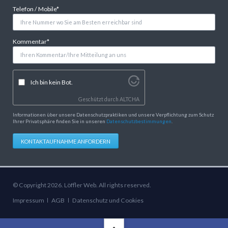
Pflichtfeld
Telefon / Mobile
*
Pflichtfeld
Kommentar
*
Ich bin kein Bot.
Geschützt durch
ALTCHA
Informationen über unsere Datenschutzpraktiken und unsere Verpflichtung zum Schutz
Ihrer Privatsphäre finden Sie in unseren
Datenschutzbestimmungen
.
KONTAKTAUFNAHME ANFORDERN
© Copyright 2026. Löffler Web. All rights reserved.
Navigation
Impressum
AGB
Datenschutz und Cookies
überspringen