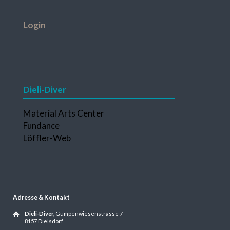
Navigation
Login
überspringen
Dieli-Diver
Navigation
Material Arts Center
überspringen
Fundance
Löffler-Web
Adresse & Kontakt
Dieli-Diver,
Gumpenwiesenstrasse 7
8157 Dielsdorf