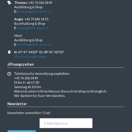
Thomas:
+41 76 326 18 49
Ausbildung & Shop
E:
thomas@dieli-diver.ch
Angie
: +41 79 681 18 55
Buchhaltung & Shop
E
:
angie@dieli-diver.ch
Moni:
Ausbildung & Shop
E
:
Monika@dieli-diver.ch
N:
47º 47' 94307"
O:
08º 45' 58703"
View on Google Maps
öffnungszeiten
Telefonische Anmeldung empfohlen
+41 76 326 18 49
Di bis Fr ab 17:30
Samstag ab 10 Uhr
Wärend unterricht im Wasser, Besuch im Shop nicht möglich.
Wir danken für Euer Verständnis.
Newsletter
Newsletter anmelden ? Cool
E-
Mail-
Adresse