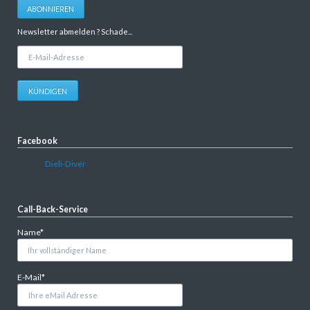
ABONNIEREN
Newsletter abmelden ? Schade...
E-
Mail-
Adresse
KÜNDIGEN
Facebook
Dieli-Diver
Call-Back-Service
Pflichtfeld
Name
*
Pflichtfeld
E-Mail
*