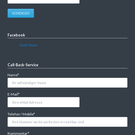
Mail-
Adresse
KÜNDIGEN
Facebook
Dieli-Diver
Call-Back-Service
Pflichtfeld
Name
*
Pflichtfeld
E-Mail
*
Pflichtfeld
Telefon / Mobile
*
Pflichtfeld
Kommentar
*