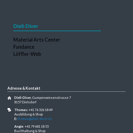
Dieli-Diver
Navigation
Material Arts Center
überspringen
Fundance
Löffler-Web
Adresse & Kontakt
Dieli-Diver,
Gumpenwiesenstrasse 7
8157 Dielsdorf
Thomas:
+41 76 326 18 49
Ausbildung & Shop
E:
thomas@dieli-diver.ch
Angie
: +41 79 681 18 55
Buchhaltung & Shop