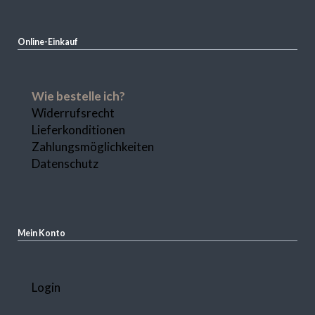
Online-Einkauf
Navigation
Wie bestelle ich?
überspringen
Widerrufsrecht
Lieferkonditionen
Zahlungsmöglichkeiten
Datenschutz
Mein Konto
Navigation
Login
überspringen