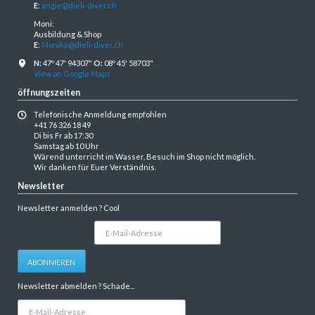
E
:
angie@dieli-diver.ch
Moni:
Ausbildung & Shop
E
:
Monika@dieli-diver.ch
N:
47º 47' 94307"
O:
08º 45' 58703"
View on Google Maps
öffnungszeiten
Telefonische Anmeldung empfohlen
+41 76 326 18 49
Di bis Fr ab 17:30
Samstag ab 10 Uhr
Wärend unterricht im Wasser, Besuch im Shop nicht möglich.
Wir danken für Euer Verständnis.
Newsletter
Newsletter anmelden ? Cool
E-
Mail-
Adresse
ABONNIEREN
Newsletter abmelden ? Schade...
E-