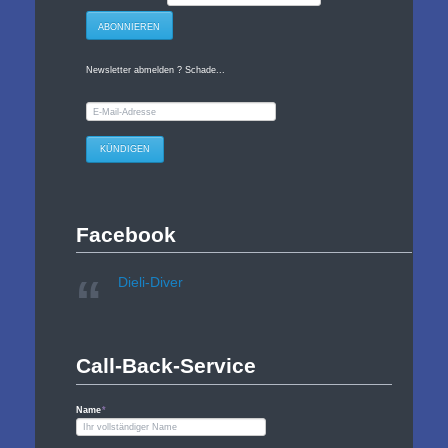
Adresse
ABONNIEREN
Newsletter abmelden ? Schade...
E-
Mail-
Adresse
KÜNDIGEN
Facebook
Dieli-Diver
Call-Back-Service
Pflichtfeld
Name
*