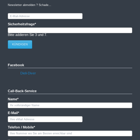
Newsletter abmelden ? Schade...
E-
Mail-
Adresse
Pflichtfeld
Sicherheitsfrage
*
Bitte addieren Sie 3 und 7.
KÜNDIGEN
Facebook
Dieli-Diver
Call-Back-Service
Pflichtfeld
Name
*
Pflichtfeld
E-Mail
*
Pflichtfeld
Telefon / Mobile
*