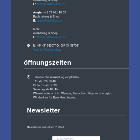
E:
thomas@dieli-diver.ch
Angie
: +41 79 681 18 55
Buchhaltung & Shop
E
:
angie@dieli-diver.ch
Moni:
Ausbildung & Shop
E
:
Monika@dieli-diver.ch
N:
47º 47' 94307"
O:
08º 45' 58703"
View on Google Maps
öffnungszeiten
Telefonische Anmeldung empfohlen
+41 76 326 18 49
Di bis Fr ab 17:30
Samstag ab 10 Uhr
Wärend unterricht im Wasser, Besuch im Shop nicht möglich.
Wir danken für Euer Verständnis.
Newsletter
Newsletter anmelden ? Cool
E-
Mail-