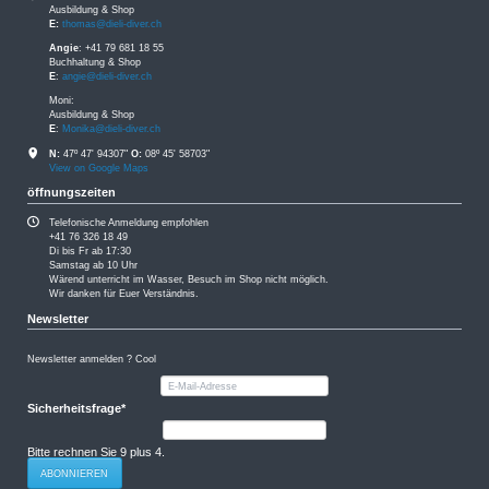
Ausbildung & Shop
E:
thomas@dieli-diver.ch
Angie
: +41 79 681 18 55
Buchhaltung & Shop
E
:
angie@dieli-diver.ch
Moni:
Ausbildung & Shop
E
:
Monika@dieli-diver.ch
N:
47º 47' 94307"
O:
08º 45' 58703"
View on Google Maps
öffnungszeiten
Telefonische Anmeldung empfohlen
+41 76 326 18 49
Di bis Fr ab 17:30
Samstag ab 10 Uhr
Wärend unterricht im Wasser, Besuch im Shop nicht möglich.
Wir danken für Euer Verständnis.
Newsletter
Newsletter anmelden ? Cool
E-
Mail-
Adresse
Pflichtfeld
Sicherheitsfrage
*
Bitte rechnen Sie 9 plus 4.
ABONNIEREN