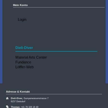
Mein Konto
Navigation
Login
überspringen
Dieli-Diver
Navigation
Material Arts Center
überspringen
Fundance
Löffler-Web
Adresse & Kontakt
Dieli-Diver,
Gumpenwiesenstrasse 7
8157 Dielsdorf
Thomas:
+41 76 326 18 49