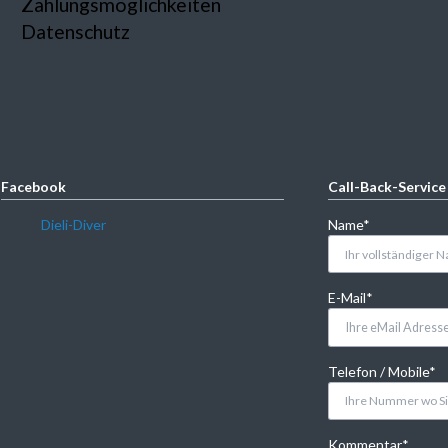
Zahlungsmöglichkeiten
Datenschutz
Facebook
Call-Back-Service
Pflichtfeld
Dieli-Diver
Name
*
Pflichtfeld
E-Mail
*
Pflichtfeld
Telefon / Mobile
*
Pflichtfeld
Kommentar
*