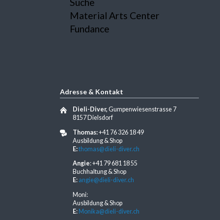
Suche
Material Arts Center
Fundance
Adresse & Kontakt
Dieli-Diver,
Gumpenwiesenstrasse 7
8157 Dielsdorf
Thomas:
+41 76 326 18 49
Ausbildung & Shop
E:
thomas@dieli-diver.ch
Angie
: +41 79 681 18 55
Buchhaltung & Shop
E
:
angie@dieli-diver.ch
Moni:
Ausbildung & Shop
E
:
Monika@dieli-diver.ch