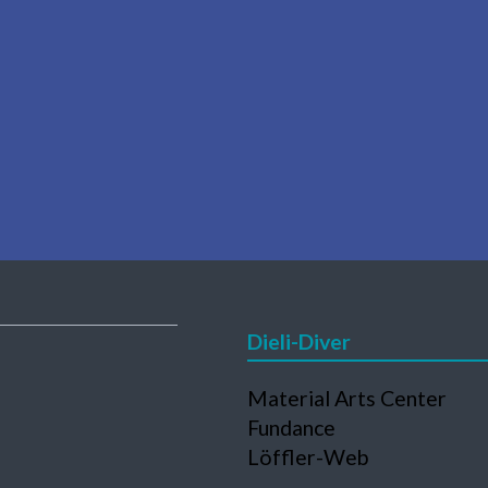
Dieli-Diver
Navigation
Material Arts Center
en
überspringen
Fundance
Löffler-Web