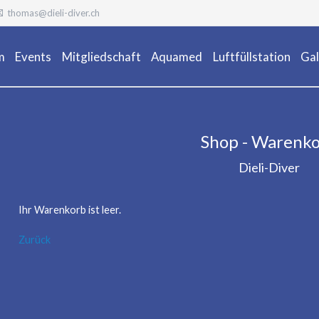
thomas@dieli-diver.ch
m
Events
Mitgliedschaft
Aquamed
Luftfüllstation
Gal
Ta
Shop - Warenk
Dieli-Diver
Ihr Warenkorb ist leer.
Zurück