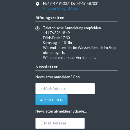
N:
47º 47' 94307"
O:
08º 45' 58703"
View on Google Maps
öffnungszeiten
Telefonische Anmeldung empfohlen
+41 76 326 18 49
Di bis Fr ab 17:30
Samstag ab 10 Uhr
Wärend unterricht im Wasser, Besuch im Shop
nicht möglich.
Wir danken für Euer Verständnis.
Newsletter
Newsletter anmelden ? Cool
E-
Mail-
Adresse
ABONNIEREN
Newsletter abmelden ? Schade...
E-
Mail-