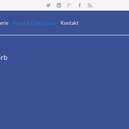
Navigation
überspringen
erie
Kurse & Online Shop
Kontakt
uchsafari 2018
Dienstleistung
Neuheiten
orb
Kurs Beschreibung & Online Buchen
Aktionen/ Occasionen
Ausrüstung / Mietmaterial
Events
Restposten & OCC