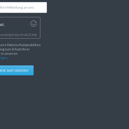
ot.
eschützt durch
ALTCHA
sere Datenschutzpraktiken
ng zum Schutz Ihrer
e in unseren
ngen
.
HME ANFORDERN