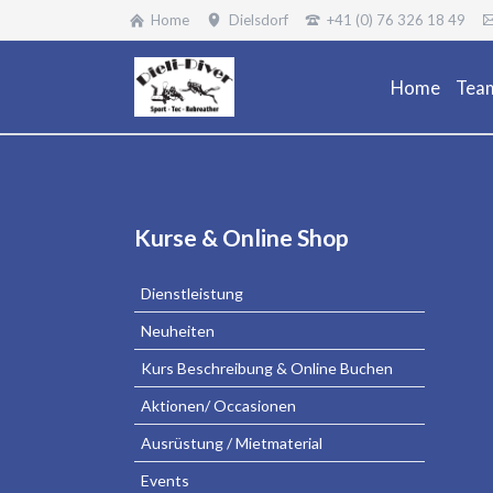
Home
Dielsdorf
+41 (0) 76 326 18 49
Home
Tea
Navigation
Kurse & Online Shop
überspringen
Dienstleistung
Neuheiten
Kurs Beschreibung & Online Buchen
Aktionen/ Occasionen
Ausrüstung / Mietmaterial
Events